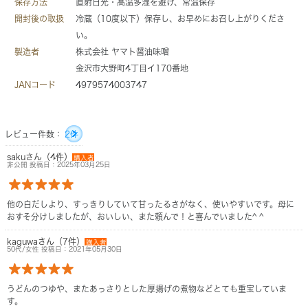
保存方法
直射日光・高温多湿を避け、常温保存
開封後の取扱
冷蔵（10度以下）保存し、お早めにお召し上がりくださ
い。
製造者
株式会社 ヤマト醤油味噌
金沢市大野町4丁目イ170番地
JANコード
4979574003747
レビュー件数：
2件
sakuさん（4件）
購入者
非公開 投稿日：2025年03月25日
他の白だしより、すっきりしていて甘ったるさがなく、使いやすいです。母に
おすそ分けしましたが、おいしい、また頼んで！と喜んでいました^ ^
kaguwaさん（7件）
購入者
50代/女性 投稿日：2021年05月30日
うどんのつゆや、またあっさりとした厚揚げの煮物などとても重宝していま
す。