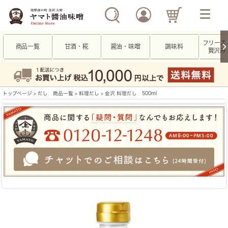
フリーズ
商品一覧
甘酒・糀
醤油・味噌
調味料
贅沢み
トップページ
>
だし 商品一覧
>
料理だし
> 金沢 料理だし 500ml