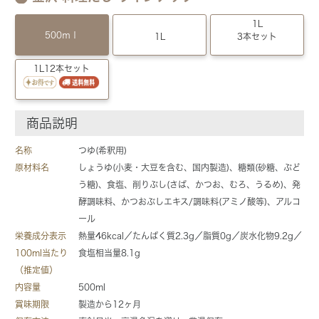
1L
500ｍｌ
1L
3本セット
1L12本セット
商品説明
名称
つゆ(希釈用)
原材料名
しょうゆ(小麦・大豆を含む、国内製造)、糖類(砂糖、ぶど
う糖)、食塩、削りぶし(さば、かつお、むろ、うるめ)、発
酵調味料、かつおぶしエキス/調味料(アミノ酸等)、アルコ
ール
栄養成分表示
熱量46kcal／たんぱく質2.3g／脂質0g／炭水化物9.2g／
100ml当たり
食塩相当量8.1g
（推定値）
内容量
500ml
賞味期限
製造から12ヶ月