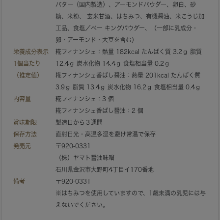
バター（国内製造）、アーモンドパウダー、卵白、砂
糖、米粉、 玄米甘酒、はちみつ、有機醤油、米こうじ加
工品、食塩／ベー キングパウダー、（一部に乳成分・
卵・アーモンド・大豆を含む）
栄養成分表示
糀フィナンシェ：熱量 182kcal たんぱく質 3.2ｇ 脂質
1個当たり
12.4ｇ 炭水化物 14.4ｇ 食塩相当量 0.2ｇ
（推定値）
糀フィナンシェ香ばし醤油：熱量 201kcal たんぱく質
3.9ｇ 脂質 13.4ｇ 炭水化物 16.2ｇ 食塩相当量 0.4ｇ
内容量
糀フィナンシェ：3 個
糀フィナンシェ香ばし醤油：2 個
賞味期限
製造日から３週間
保存方法
直射日光・高温多湿を避け常温で保存
発売元
〒920-0331
（株）ヤマト醤油味噌
石川県金沢市大野町4丁目イ170番地
備考
〒920-0331
※はちみつを使用していますので、1歳未満の乳児には与
えないでください。