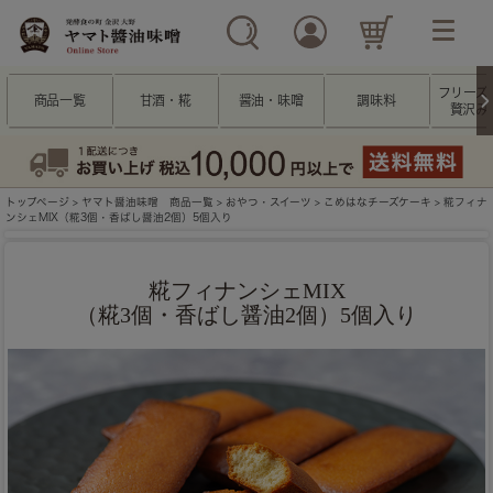
フリーズ
商品一覧
甘酒・糀
醤油・味噌
調味料
贅沢み
トップページ
>
ヤマト醤油味噌 商品一覧
>
おやつ・スイーツ
>
こめはなチーズケーキ
> 糀フィナ
ンシェMIX（糀3個・香ばし醤油2個）5個入り
糀フィナンシェMIX
（糀3個・香ばし醤油2個）5個入り