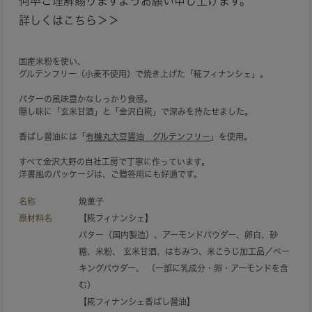
何卒ご理解賜りますようお願い申し上げます。
詳しくは
こちら＞＞
国産米粉を使い、
グルテンフリー（小麦不使用）で焼き上げた「糀フィナンシェ」。
バターの風味豊かなしっかり食感。
隠し味に「玄米甘酒」と「金沢白糀」で深みを持たせました。
香ばし醤油には「
有機丸大豆醤油 グルテンフリー
」を使用。
すべて金沢大野の自社工房で丁寧に作っています。
洋書風のパッケージは、ご贈答用にも好適です。
名称
焼菓子
原材料名
【糀フィナンシェ】
バター（国内製造）、アーモンドパウダー、卵白、砂
糖、米粉、 玄米甘酒、はちみつ、米こうじ加工品／ベー
キングパウダー、 （一部に乳成分・卵・アーモンドを含
む）
【糀フィナンシェ香ばし醤油】