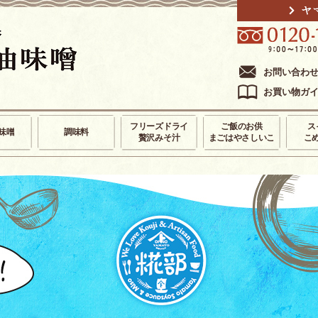
お問い合わ
お買い物ガ
フリーズドライ
ご飯のお供
ス
味噌
調味料
贅沢みそ汁
まごはやさしいこ
こ