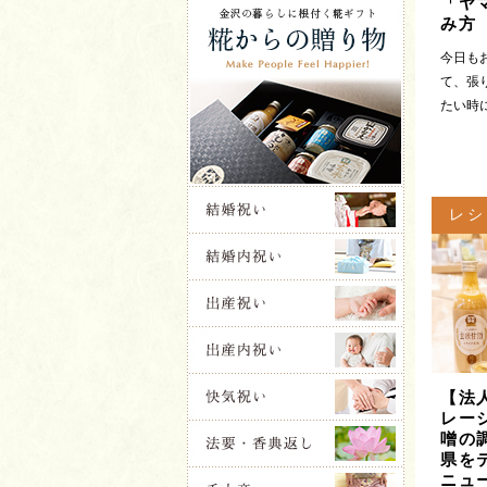
「ヤ
み方
今日も
て、張
たい時に
レシ
【法
レー
噌の
県を
ニュ