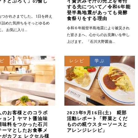
マトどぶろく」の愉し
イ贅沢みそ汁の売上を寄付
する先について／令和6年能
登半島地震があっても発酵
おつかれさまでした。 1日を終え
食祭りをする理由
り詰めた気持ちをそっとゆるめ
令和６年能登半島地震により被災され
。 お気に入り...
た皆さまへ、心からのお見舞いを申し
上げます。 「石川大野醤油...
ピ
レシピ
学ぶ
人のお客様とのコラボ
2023年9月16日(土) 糀部
ション】ヤマト醤油味
活動レポート「野菜とくだ
調味料をつかった石川
ものの糀ウスターソースと
テーマとしたお食事メ
アレンジレシピ」
ーがカフェ レクセル様