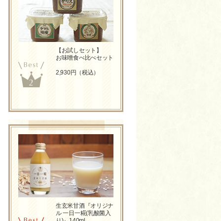
【お試しセット】
お味噌食べ比べセット
2,930円（税込）
生玄米甘酒『オリジナ
ル 一日一糀(乳酸菌入
り)』140ml