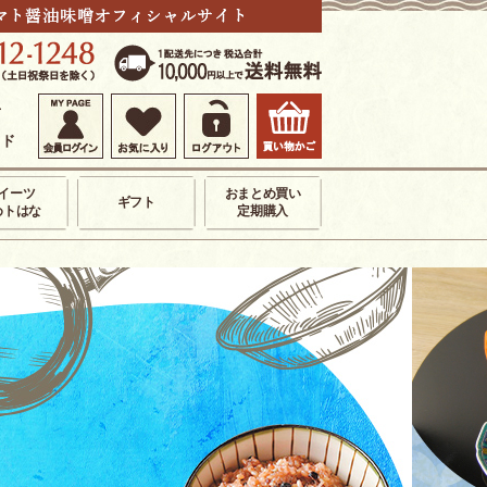
せ
イド
イーツ
おまとめ買い
ギフト
めトはな
定期購入