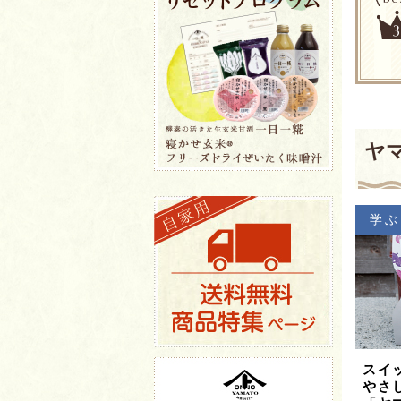
ヤ
学ぶ
スイ
やさ