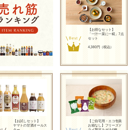
【お得なセット】
「一汁一菜に一糀」7点
セット
4,380円（税込）
【お試しセット】
【ご自宅用・エコ包装
ヤマトの甘酒オールス
お箱なし】フリーズド
ター
ライ贅沢みそ汁4種