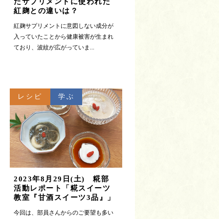
たサプリメントに使われた
紅麹との違いは？
紅麹サプリメントに意図しない成分が
入っていたことから健康被害が生まれ
ており、波紋が広がっていま...
レシピ
学ぶ
2023年8月29日(土) 糀部
活動レポート「糀スイーツ
教室『甘酒スイーツ3品』」
今回は、部員さんからのご要望も多い