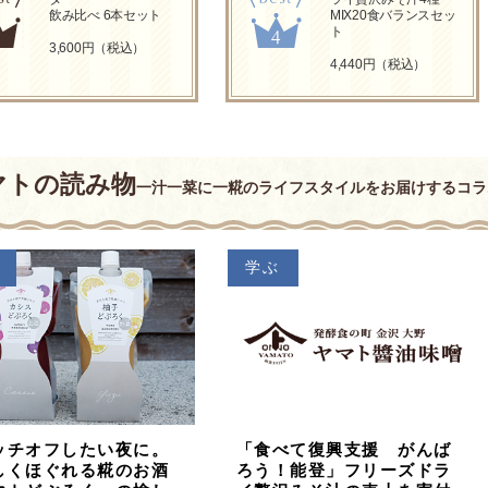
飲み比べ 6本セット
MIX20食バランスセッ
ト
3,600円（税込）
4,440円（税込）
マトの読み物
一汁一菜に一糀のライフスタイルをお届けするコラ
学ぶ
ッチオフしたい夜に。
「食べて復興支援 がんば
しくほぐれる糀のお酒
ろう！能登」フリーズドラ