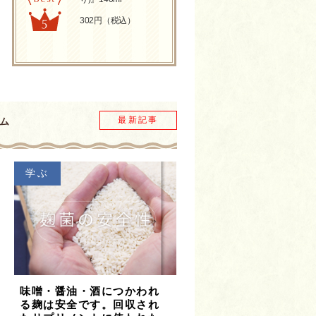
302円（税込）
最新記事
ム
学ぶ
味噌・醤油・酒につかわれ
る麹は安全です。回収され