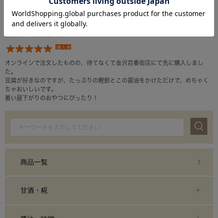
YAMATO香る生(なま)醤油 「ひしほ」 180ml
投稿日：2023年06月26日
購入者
オンラインで注文したものの、待てなくて金沢百番街店にて先に購入しまし
た。
豆腐が好きなのですが、たっぷりの鰹節とこの醤油をかけただけで、めちゃく
ちゃおいしいです。
暑い昼下がりのおやつにぴったり！
商品一覧
甘酒・糀