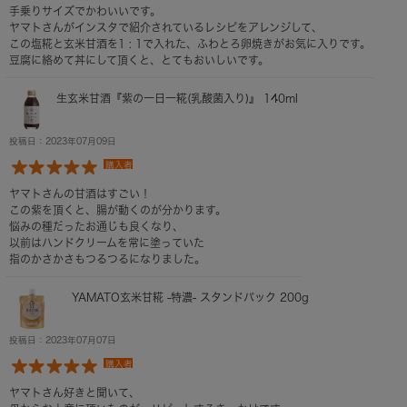
手乗りサイズでかわいいです。
ヤマトさんがインスタで紹介されているレシピをアレンジして、
この塩糀と玄米甘酒を1 : 1で入れた、ふわとろ卵焼きがお気に入りです。
豆腐に絡めて丼にして頂くと、とてもおいしいです。
生玄米甘酒『紫の一日一糀(乳酸菌入り)』 140ml
投稿日：2023年07月09日
購入者
ヤマトさんの甘酒はすごい！
この紫を頂くと、腸が動くのが分かります。
悩みの種だったお通じも良くなり、
以前はハンドクリームを常に塗っていた
指のかさかさもつるつるになりました。
YAMATO玄米甘糀 -特濃- スタンドパック 200g
投稿日：2023年07月07日
購入者
ヤマトさん好きと聞いて、