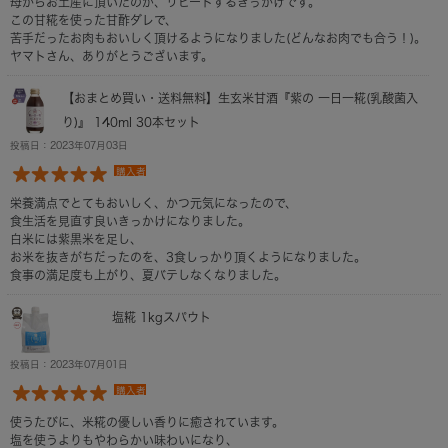
母からお土産に頂いたのが、リピートするきっかけです。
この甘糀を使った甘酢ダレで、
苦手だったお肉もおいしく頂けるようになりました(どんなお肉でも合う！)。
ヤマトさん、ありがとうございます。
【おまとめ買い・送料無料】生玄米甘酒『紫の 一日一糀(乳酸菌入
り)』 140ml 30本セット
投稿日：2023年07月03日
購入者
栄養満点でとてもおいしく、かつ元気になったので、
食生活を見直す良いきっかけになりました。
白米には紫黒米を足し、
お米を抜きがちだったのを、3食しっかり頂くようになりました。
食事の満足度も上がり、夏バテしなくなりました。
塩糀 1kgスパウト
投稿日：2023年07月01日
購入者
使うたびに、米糀の優しい香りに癒されています。
塩を使うよりもやわらかい味わいになり、