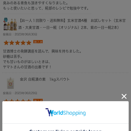
臭みのある青魚も頂きやすくなりました。
もっと使いたいと思って、糀部のレシピで勉強中です。
【お一人１回限り・送料無料】玄米甘酒4種 お試しセット（玄米甘
酒・大麦甘酒・一日一糀（オリジナル）2本、紫の一日一糀2本）
投稿日：2023年06月30日
購入者
甘酒博士の発酵講座を読んで、興味を持ちました。
砂糖は苦手。
でも甘いものがほしいときは、
ヤマトさんの甘酒の出番です！
金沢 白糀漬の素 1kgスパウト
投稿日：2023年06月29日
購入者
魚が甘旨に！魔法みたいです。
拭ってしまうのはもったいないので、
酢と一緒に炒め煮にしたら焦げませんでした。
毎日使える大容量サイズで安心です。