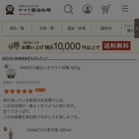
フリーズ
商品一覧
甘酒・糀
醤油・味噌
調味料
贅沢み
tofu-to-osakanaさんのレビュー
YAMATO蔵出し生ヤマト味噌 400g
投稿日：2023年07月27日
購入者
毎日頂いている野菜のお味噌汁には、
このお味噌が一番よく合うように思います。
甘くてさっぱり、
このお味噌を毎回使うのがとても楽しみです。
YAMATO大麦甘酒 490ml