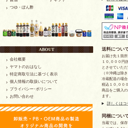
つゆ・ぽん酢
送料につい
ABOUT
お届け先１箇
会社概要
１０,０００円
ヤマトのおはなし
とさせていただ
（※沖縄は除き
特定商取引法に基づく表示
冷蔵配送の場合
個人情報の取扱いについて
税込１０,００
プライバシー･ポリシー
商品をご購入の
ます。
お問い合わせ
詳しくはコ
同梱につい
当蔵では、保存