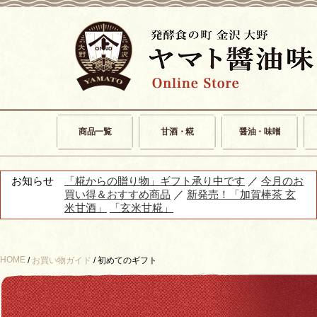
商品一覧
甘酒・糀
醤油・味噌
お知らせ
「糀からの贈り物」ギフト承り中です
／
今月のお
買い得＆おすすめ商品
／
新発売！「加賀棒茶 玄
米甘酒」
「玄米甘糀」
HOME
/
お買い物ガイド
/ 初めてのギフト