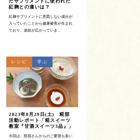
たサプリメントに使われた
紅麹との違いは？
紅麹サプリメントに意図しない成分が
入っていたことから健康被害が生まれ
ており、波紋が広がっていま...
レシピ
学ぶ
2023年8月29日(土) 糀部
活動レポート「糀スイーツ
教室『甘酒スイーツ3品』」
今回は、部員さんからのご要望も多い