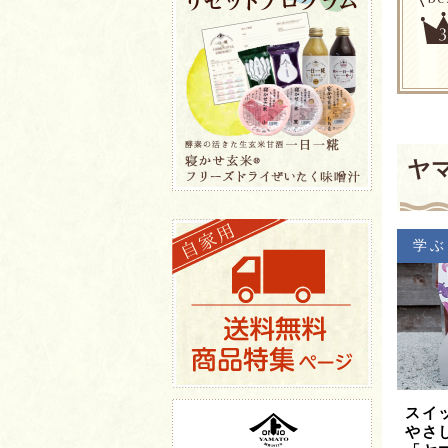
ヤ
学ぶ
スイ
やさ