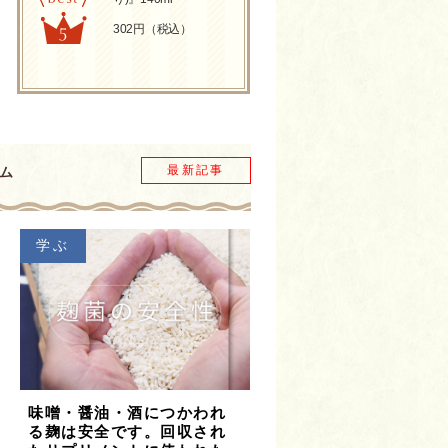
302円（税込）
最新記事
ム
学ぶ
味噌・醤油・酒につかわれ
る麹は安全です。回収され