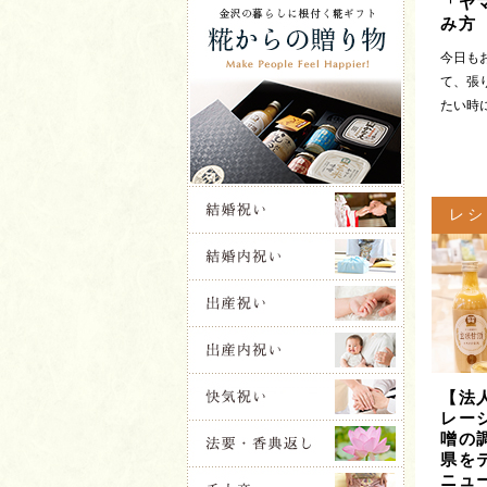
「ヤ
み方
今日も
て、張
たい時に
レシ
【法
レー
噌の
県を
ニュ