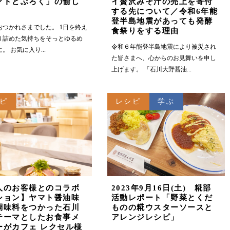
マトどぶろく」の愉し
イ贅沢みそ汁の売上を寄付
する先について／令和6年能
登半島地震があっても発酵
おつかれさまでした。 1日を終え
食祭りをする理由
り詰めた気持ちをそっとゆるめ
令和６年能登半島地震により被災され
。 お気に入り...
た皆さまへ、心からのお見舞いを申し
上げます。 「石川大野醤油...
ピ
レシピ
学ぶ
人のお客様とのコラボ
2023年9月16日(土) 糀部
ション】ヤマト醤油味
活動レポート「野菜とくだ
調味料をつかった石川
ものの糀ウスターソースと
テーマとしたお食事メ
アレンジレシピ」
ーがカフェ レクセル様