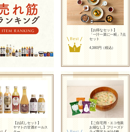
【お得なセット】
「一汁一菜に一糀」7点
セット
4,380円（税込）
【お試しセット】
【ご自宅用・エコ包装
ヤマトの甘酒オールス
お箱なし】フリーズド
ター
ライ贅沢みそ汁4種