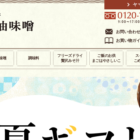
お問い合わ
お買い物ガ
フリーズドライ
ご飯のお供
ス
味噌
調味料
贅沢みそ汁
まごはやさしいこ
こ