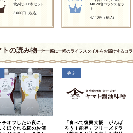
飲み比べ 6本セット
MIX20食バランスセッ
ト
3,600円（税込）
4,440円（税込）
マトの読み物
一汁一菜に一糀のライフスタイルをお届けするコラ
学ぶ
ッチオフしたい夜に。
「食べて復興支援 がんば
しくほぐれる糀のお酒
ろう！能登」フリーズドラ