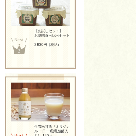
【お試しセット】
お味噌食べ比べセット
2,930円（税込）
生玄米甘酒『オリジナ
ル 一日一糀(乳酸菌入
り)』140ml