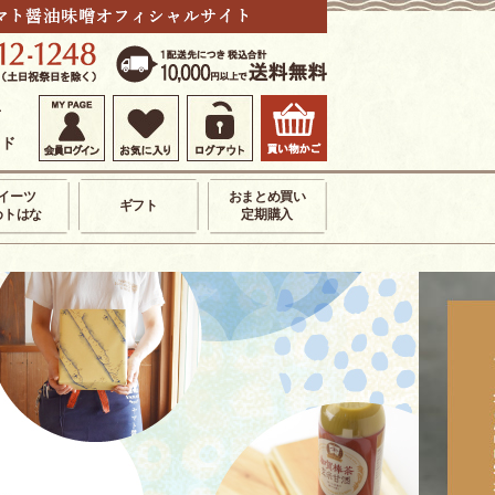
せ
イド
イーツ
おまとめ買い
ギフト
めトはな
定期購入