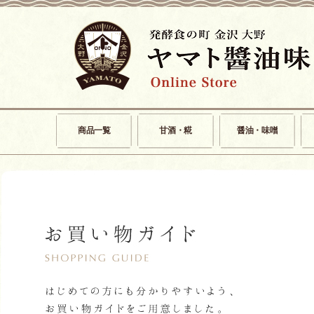
商品一覧
甘酒・糀
醤油・味噌