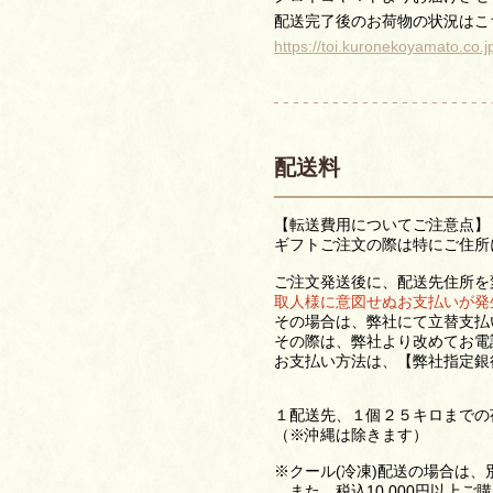
配送完了後のお荷物の状況はこ
https://toi.kuronekoyamato.co.j
配送料
【転送費用についてご注意点】
ギフトご注文の際は特にご住所
ご注文発送後に、配送先住所を
取人様に意図せぬお支払いが発
その場合は、弊社にて立替支払
その際は、弊社より改めてお電
お支払い方法は、【弊社指定銀
１配送先、１個２５キロまでの荷
（※沖縄は除きます）
※クール(冷凍)配送の場合は、
また、税込10,000円以上