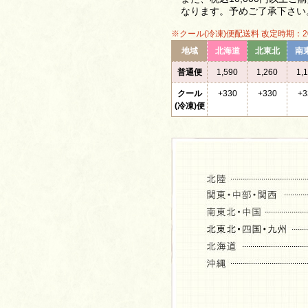
なります。予めご了承下さい
※クール(冷凍)便配送料 改定時期：2
地域
北海道
北東北
南
普通便
1,590
1,260
1,
クール
+330
+330
+3
(冷凍)便