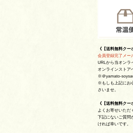
《【送料無料クー
会員登録完了メー
URLから当オン
オンラインストア
※＠yamato-so
※もしも上記にお
さいませ。
《【送料無料クー
よくお寄せいただ
下記にないご質問
ければ幸いです。