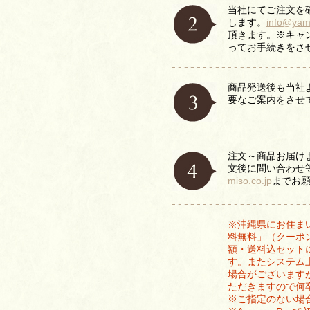
当社にてご注文を
します。
info@yam
頂きます。※キャ
ってお手続きをさ
商品発送後も当社
要なご案内をさせ
注文～商品お届け
文後に問い合わせ
miso.co.jp
までお
※沖縄県にお住ま
料無料」（クーポ
額・送料込セット
す。またシステム
場合がございます
ただきますので何
※ご指定のない場