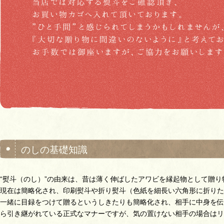
のしの基礎知識
“熨斗（のし）”の由来は、昔は薄く伸ばしたアワビを縁起物として贈
現在は簡略化され、印刷熨斗や折り熨斗（色紙を細長い六角形に折りた
一緒に目録をつけて贈るというしきたりも簡略化され、相手に中身を伝
ら引き継がれている正式なマナーですが、気の置けない相手の場合はリ