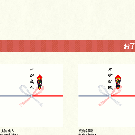
お
祝御成人
祝御就職