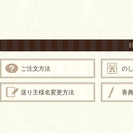
ご注文方法
の
送り主様名変更方法
香