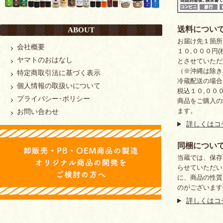
送料につい
ABOUT
お届け先１箇
会社概要
１０,０００円
ヤマトのおはなし
とさせていただ
（※沖縄は除き
特定商取引法に基づく表示
冷蔵配送の場合
個人情報の取扱いについて
税込１０,００
プライバシー･ポリシー
商品をご購入の
ます。
お問い合わせ
詳しくはコ
同梱につい
当蔵では、保存
らせていただい
に、商品の性質
のがございます
詳しくはコ