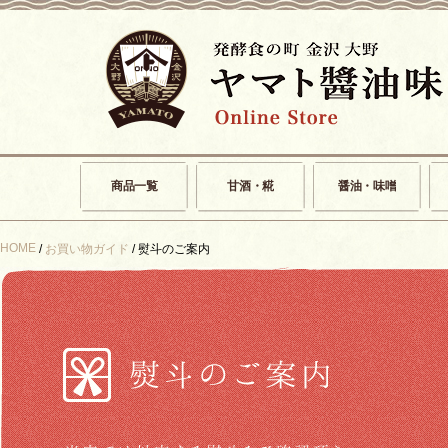
商品一覧
甘酒・糀
醤油・味噌
HOME
/
お買い物ガイド
/ 熨斗のご案内