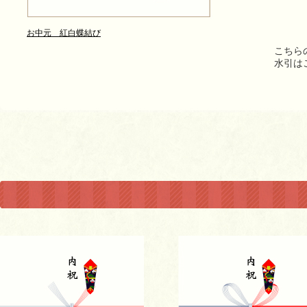
お中元 紅白蝶結び
こちら
水引は