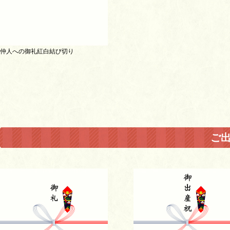
仲人への御礼紅白結び切り
ご