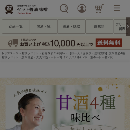
フリーズ
商品一覧
甘酒・糀
醤油・味噌
調味料
贅沢み
トップページ
>
お試しセット・お得なまとめ買い
> 【お一人１回限り・送料無料】玄米甘酒4種
お試しセット（玄米甘酒・大麦甘酒・一日一糀（オリジナル）2本、紫の一日一糀2本）