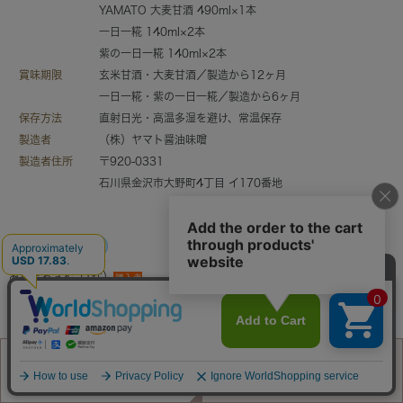
YAMATO 大麦甘酒 490ml×1本
一日一糀 140ml×2本
紫の一日一糀 140ml×2本
賞味期限
玄米甘酒・大麦甘酒／製造から12ヶ月
一日一糀・紫の一日一糀／製造から6ヶ月
保存方法
直射日光・高温多湿を避け、常温保存
製造者
（株）ヤマト醤油味噌
製造者住所
〒920-0331
石川県金沢市大野町4丁目 イ170番地
レビュー件数：
7件
みなまるさん（1件）
購入者
宮城県/30代/女性 投稿日：2025年09月24日
旅行の際、糀パークで直接購入したものを再購入です！とろとろ感と豆乳で割
った時の香りや飲み心地が大好きです。とってもおいしいのでオススメです。
ようこさん（11件）
購入者
60代/女性 投稿日：2025年05月22日