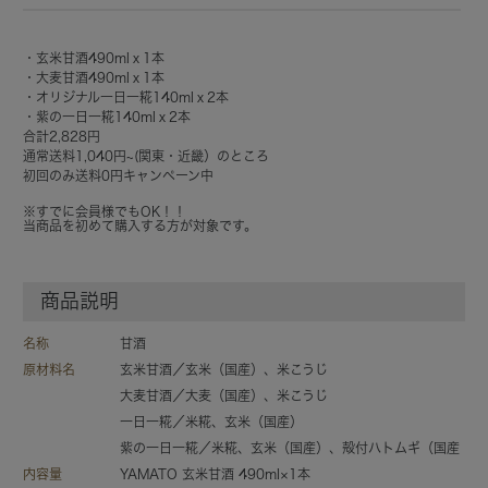
・玄米甘酒490mlｘ1本
・大麦甘酒490mlｘ1本
・オリジナル一日一糀140mlｘ2本
・紫の一日一糀140mlｘ2本
合計2,828円
通常送料1,040円~(関東・近畿）のところ
初回のみ送料0円キャンペーン中
※すでに会員様でもOK！！
当商品を初めて購入する方が対象です。
商品説明
名称
甘酒
原材料名
玄米甘酒／玄米（国産）、米こうじ
大麦甘酒／大麦（国産）、米こうじ
一日一糀／米糀、玄米（国産）
紫の一日一糀／米糀、玄米（国産）、殻付ハトムギ（国産
内容量
YAMATO 玄米甘酒 490ml×1本