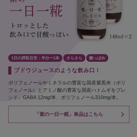
1日の摂取目安：半分〜1本
さらさら
酸っぱめ
ブドウジュースのような飲み口！
ポリフェノールやミネラルの豊富な国産紫黒米（ポリ
フェノール）とアミノ酸の豊富な国産ハトムギをブレ
ンド。GABA 12mg/本、ポリフェノール310mg/本。
「紫の一日一糀」単品はこちら