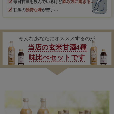
毎日甘酒を飲んでいるけど
飲み方に飽きる…
甘酒の
独特な味
が苦手…
そんなあなたにオススメするのが
当店の玄米甘酒4種
味比べセットです