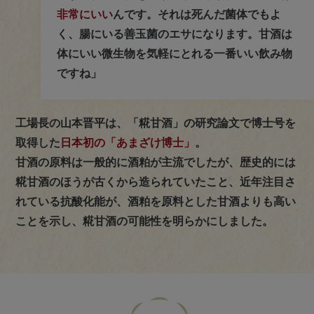
非常にいい
んです。それは死んだ菌体でもよ
く、腸にいる善玉菌のエサになります。甘酒は
体にいい微生物を気軽にとれる一番いい飲み物
ですね」
工場長の山本晋平は、「糀甘酒」の研究論文で博士号を
取得した
日本初の「あまざけ博士」
。
甘酒の原料は一般的に酒粕が主流でしたが、歴史的には
糀甘酒のほうが古くから造られていたこと、近年注目さ
れている抗酸化能が、酒粕を原料とした甘酒よりも高い
ことを示し、糀甘酒の可能性を明らかにしました。