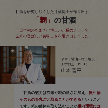
甘酒を研究し尽くした甘酒博士が作り出す、
「麹」
の甘酒
日本初のあまざけ博士が、糀のチカラで
玄米の香ばしい美味しさを引き出しました。
ヤマト醤油味噌工場長・
工学博士（Ph.D.）
山本 晋平
「甘酒の魅力は玄米や糀の良さに加え、
微生物
そのものを丸ごと取ることができる
ということ
です。糀の菌体を取り込むことが
腸内環境には