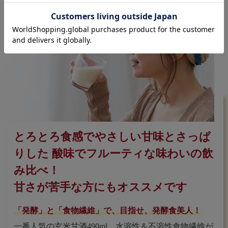
とろとろ食感でやさしい甘味とさっぱ
りした
酸味でフルーティな味わいの飲
み比べ！
甘さが苦手な方にもオススメです
「発酵」と「食物繊維」で、目指せ、発酵食美人！
一番人気の玄米甘酒490ml、水溶性＆不溶性食物繊維が