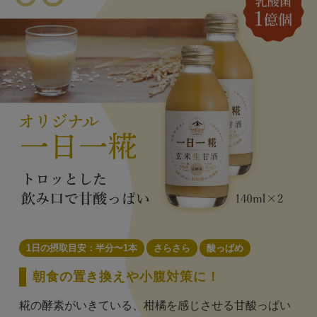
1日の摂取目安：半分〜1本
さらさら
酸っぱめ
朝食の置き換えや小腹対策に！
糀の酵素がいきている、柑橘を感じさせる甘酸っぱい