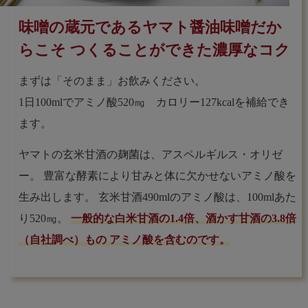
味噌の蔵元であるヤマト醤油味噌だか
らこそ
つくることができた濃厚なコク
まずは「そのまま」お飲みください。
1日100mlでアミノ酸520㎎ カロリー127kcalを補給でき
ます。
ヤマトの玄米甘酒の麹菌は、アスペルギルス・オリゼ
ー。
豊富な酵素により甘みと体に欠かせないアミノ酸を
生み出します。
玄米甘酒490mlのアミノ酸は、100mlあた
り520㎎。
一般的な白米甘酒の1.4倍、酒かす甘酒の3.8倍
（自社調べ）もの
アミノ酸を含むのです。