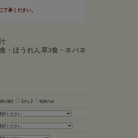
ご了承ください。
汁
す3食・ほうれん草3食・ネバネ
掛け紙】
【のし】
包装のみ