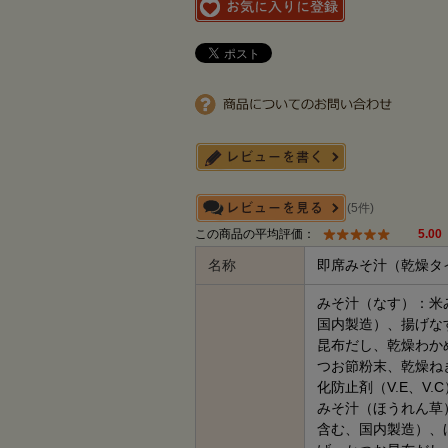
(5件)
この商品の平均評価：
5.00
名称
即席みそ汁（乾燥タ
みそ汁（なす）：米
国内製造）、揚げな
昆布だし、乾燥わか
つお節粉末、乾燥ね
化防止剤（V.E、V.C
みそ汁（ほうれん草
含む、国内製造）、