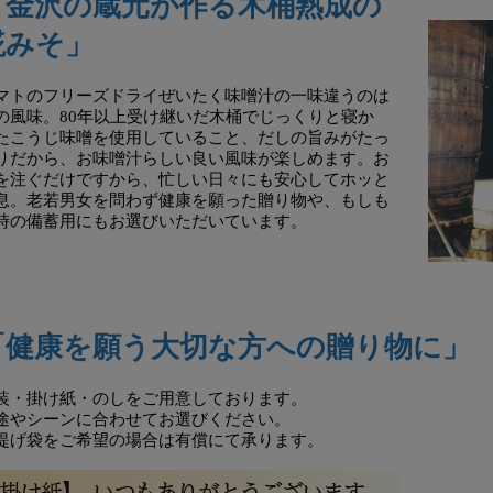
「金沢の蔵元が作る木桶熟成の
糀みそ」
マトのフリーズドライぜいたく味噌汁の一味違うのは
の風味。80年以上受け継いだ木桶でじっくりと寝か
たこうじ味噌を使用していること、だしの旨みがたっ
りだから、お味噌汁らしい良い風味が楽しめます。お
を注ぐだけですから、忙しい日々にも安心してホッと
息。老若男女を問わず健康を願った贈り物や、もしも
時の備蓄用にもお選びいただいています。
「健康を願う大切な方への贈り物に」
装・掛け紙・のしをご用意しております。
途やシーンに合わせてお選びください。
提げ袋をご希望の場合は有償にて承ります。