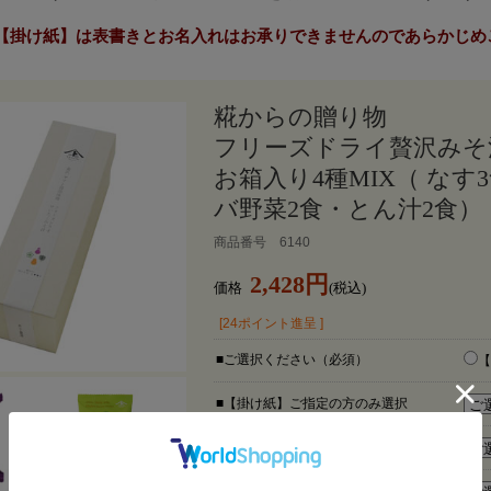
【掛け紙】は表書きとお名入れはお承りできませんのであらかじめ
糀からの贈り物
フリーズドライ贅沢みそ
お箱入り4種MIX（ な
バ野菜2食・とん汁2食）
商品番号 6140
2,428円
価格
(税込)
[24ポイント進呈 ]
■ご選択ください（必須）
【
■【掛け紙】ご指定の方のみ選択
■のし用途・表書き