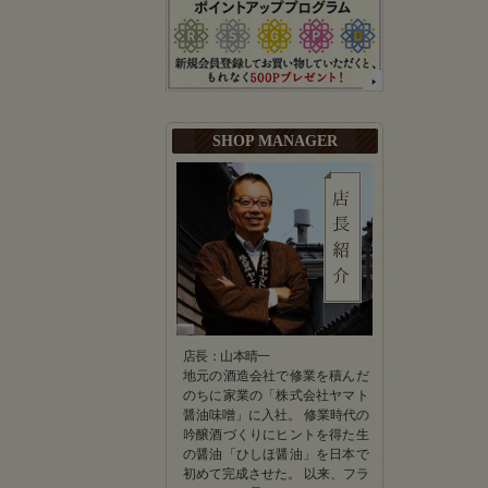
SHOP MANAGER
店長：山本晴一
地元の酒造会社で修業を積んだ
のちに家業の「株式会社ヤマト
醤油味噌」に入社。 修業時代の
吟醸酒づくりにヒントを得た生
の醤油「ひしほ醤油」を日本で
初めて完成させた。 以来、フラ