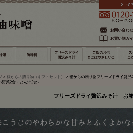
お問い合わ
お買い物ガ
フリーズドライ
ご飯のお供
ス
味噌
調味料
贅沢みそ汁
まごはやさしいこ
こ
ジ
>
糀からの贈り物（ギフトセット）
> 糀からの贈り物フリーズドライ贅沢み
バ野菜2食・とん汁2食）
フリーズドライ贅沢みそ汁 お