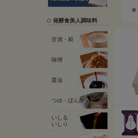
※
発酵食美人調味料
甘酒・糀
味噌
醤油
つゆ・ぽん酢
いしる
いしり