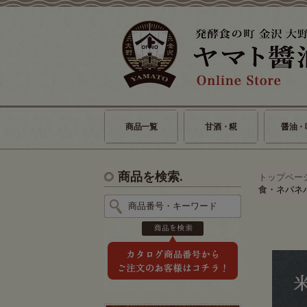
商品一覧
甘酒・糀
醤油・
商品を検索.
トップペー
食・ネバネ