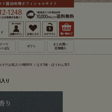
せ
イド
イーツ
まとめ買い
ギフト
めトはな
定期購入
そ汁お箱入り4種MIX（ なす3食・ほうれん草3
箱入り