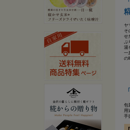
ヤ
そ
せ
ぷ
湯
一
の
包
用
手