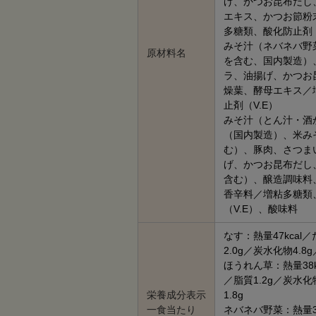
げ、かつお昆布だし
エキス、かつお節粉
多糖類、酸化防止剤（
みそ汁（ネバネバ野
原材料名
を含む、国内製造）
ラ、油揚げ、かつお
燥葉、酵母エキス／
止剤（V.E）
みそ汁（とん汁・酒
（国内製造）、米み
む）、豚肉、さつま
げ、かつお昆布だし
含む）、醸造調味料
香辛料／増粘多糖類
（V.E）、酸味料
なす：熱量47kcal
2.0g／炭水化物4.8
ほうれん草：熱量38k
／脂質1.2g／炭水化
栄養成分表示
1.8g
一食当たり
ネバネバ野菜：熱量3