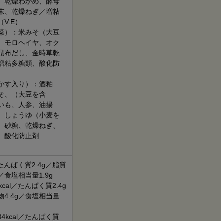
、乾燥わかめ、酵母
末、乾燥ねぎ／増粘
V.E）
菜）：米みそ（大豆
、モロヘイヤ、オク
昆布だし、金時草乾
増粘多糖類、酸化防
かす入り）：酒粕
そ、（大豆を含
いも、人参、油揚
、しょうゆ（小麦を
、砂糖、乾燥ねぎ、
、酸化防止剤
／たんぱく質2.4g／脂質
g／食塩相当量1.9g
cal／たんぱく質2.4g
物4.4g／食塩相当量
4kcal／たんぱく質