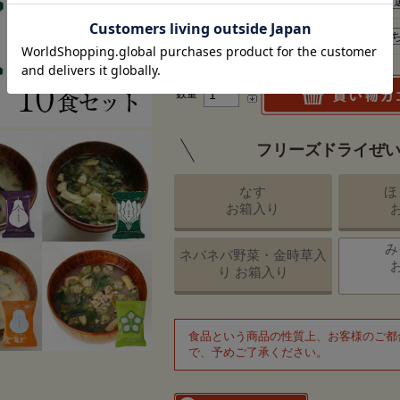
■のし名入れ
■のしに記載するお名前
数量
フリーズドライぜい
なす
ほ
お箱入り
み
ネバネバ野菜・金時草入
り お箱入り
食品という商品の性質上、お客様のご都
で、予めご了承ください。