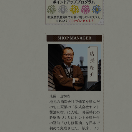
SHOP MANAGER
店長：山本晴一
地元の酒造会社で修業を積んだ
のちに家業の「株式会社ヤマト
醤油味噌」に入社。 修業時代の
吟醸酒づくりにヒントを得た生
の醤油「ひしほ醤油」を日本で
初めて完成させた。 以来、フラ