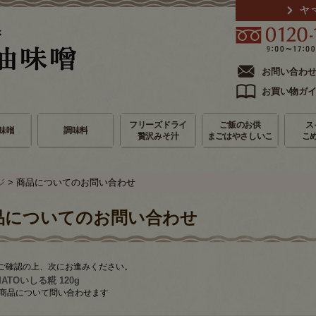
お問い合わ
お買い物ガ
フリーズドライ
ご飯のお供
ス
味噌
調味料
贅沢みそ汁
まごはやさしいこ
こ
ジ
> 商品についてのお問い合わせ
品についてのお問い合わせ
ご確認の上、次にお進みください。
MATOいしる糀 120g
商品について問い合わせます