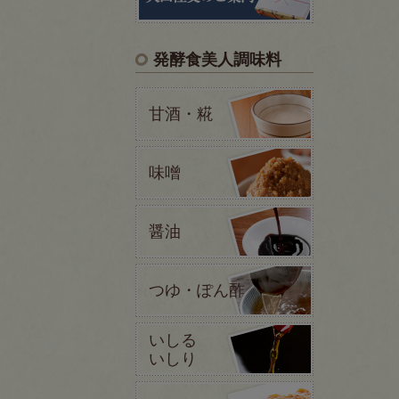
発酵食美人調味料
甘酒・糀
味噌
醤油
つゆ・ぽん酢
いしる
いしり