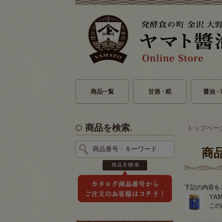
商品一覧
甘酒・糀
醤油・
商品を検索.
トップペー
商
下記の内容を
YA
この