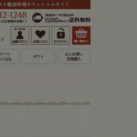
せ
イド
イーツ
まとめ買い
ギフト
めトはな
定期購入