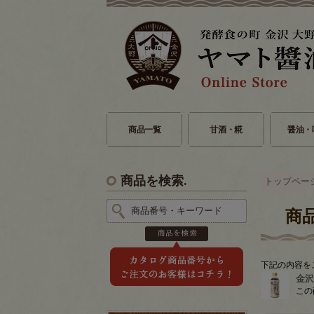
商品一覧
甘酒・糀
醤油・
商品を検索.
トップペー
商
下記の内容を
金沢
この