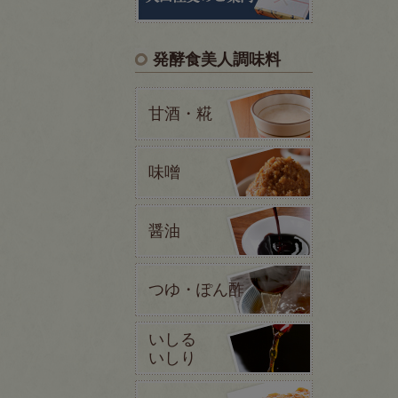
発酵食美人調味料
甘酒・糀
味噌
醤油
つゆ・ぽん酢
いしる
いしり