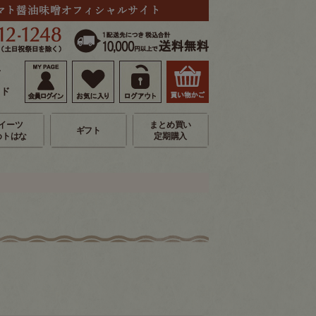
せ
イド
イーツ
まとめ買い
ギフト
めトはな
定期購入