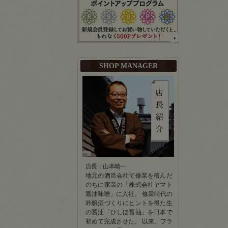
SHOP MANAGER
店長：山本晴一
地元の酒造会社で修業を積んだ
のちに家業の「株式会社ヤマト
醤油味噌」に入社。 修業時代の
吟醸酒づくりにヒントを得た生
の醤油「ひしほ醤油」を日本で
初めて完成させた。 以来、フラ