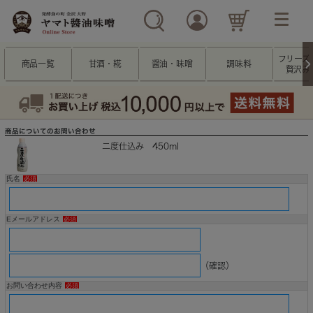
フリーズ
商品一覧
甘酒・糀
醤油・味噌
調味料
贅沢み
商品についてのお問い合わせ
二度仕込み 450ml
氏名
必須
Eメールアドレス
必須
（確認）
お問い合わせ内容
必須