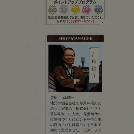
SHOP MANAGER
店長：山本晴一
地元の酒造会社で修業を積んだ
のちに家業の「株式会社ヤマト
醤油味噌」に入社。 修業時代の
吟醸酒づくりにヒントを得た生
の醤油「ひしほ醤油」を日本で
初めて完成させた。 以来、フラ