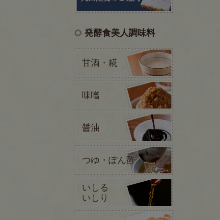
発酵食美人調味料
甘酒・糀
味噌
醤油
つゆ・ぽん酢
いしる
いしり