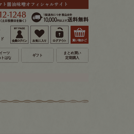
せ
イド
イーツ
まとめ買い
ギフト
めトはな
定期購入