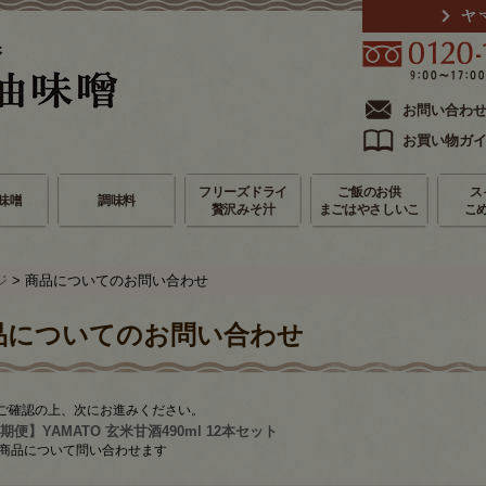
お問い合わ
お買い物ガ
フリーズドライ
ご飯のお供
ス
味噌
調味料
贅沢みそ汁
まごはやさしいこ
こ
ジ
> 商品についてのお問い合わせ
品についてのお問い合わせ
ご確認の上、次にお進みください。
期便】YAMATO 玄米甘酒490ml 12本セット
商品について問い合わせます