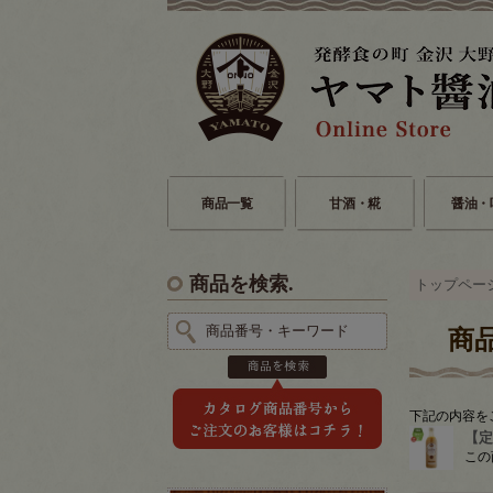
商品一覧
甘酒・糀
醤油・
商品を検索.
トップペー
商
下記の内容を
【定
この