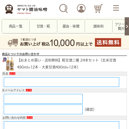
フリーズ
商品一覧
甘酒・糀
醤油・味噌
調味料
贅沢み
商品についてのお問い合わせ
【おまとめ買い・送料無料】糀甘酒二種 24本セット（玄米甘酒
490ml×12本・大麦甘酒490ml×12本）
氏名
必須
Eメールアドレス
必須
（確認）
お問い合わせ内容
必須