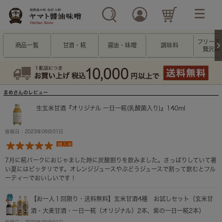
フリーズ
商品一覧
甘酒・糀
醤油・味噌
調味料
贅沢み
まめさんのレビュー
生玄米甘酒『オリジナル 一日一糀(乳酸菌入り)』140ml
投稿日：2023年09月01日
購入者
7月に糀パークにおじゃました時に炭酸割りを飲みました。さっぱりしていて暑
い夏にはピッタリです。オレンジジュースやぶどうジュースで割って飲むとフル
ーティーでおいしいです！
【お一人１回限り・送料無料】玄米甘酒4種 お試しセット（玄米甘
酒・大麦甘酒・一日一糀（オリジナル）2本、紫の一日一糀2本）