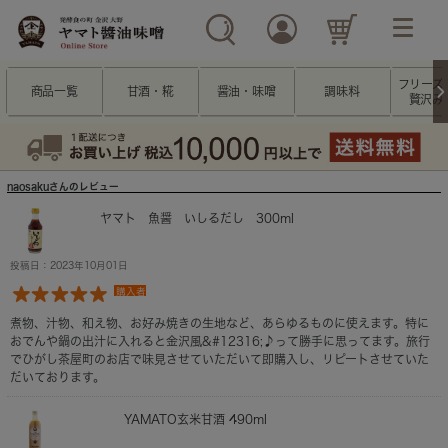
フリーズ
商品一覧
甘酒・糀
醤油・味噌
調味料
贅沢み
naosakuさんのレビュー
ヤマト 魚醤 いしるだし 300ml
投稿日：2023年10月01日
購入者
煮物、汁物、和え物、お好み焼きの生地など、あらゆるものに使えます。特に
おでんや鍋の出汁に入れると金沢風&#12316;♪って勝手に思ってます。旅行
でひがし茶屋町のお店で味見させていただいて即購入し、リピートさせていた
だいております。
YAMATO玄米甘酒 490ml