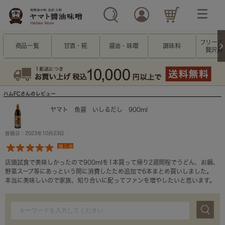
フリーズ
商品一覧
甘酒・糀
醤油・味噌
調味料
贅沢み
ハムFCさんのレビュー
ヤマト 魚醤 いしるだし 900ml
投稿日：2023年10月23日
購入者
店頭試食で美味しかったので900mlを1本買って帰り2週間程でうどん、お鍋、
野菜スープ等にあっという間に消費したため追加で6本まとめ買いしました。
本当に美味しいので家族、知り合いに配ってファンを増やしたいと思います。