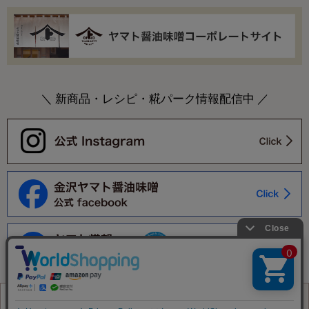
＼ 新商品・レシピ・糀パーク情報配信中 ／
©Yamato Soysauce & Miso Co.,Ltd. All Rights Reserved.