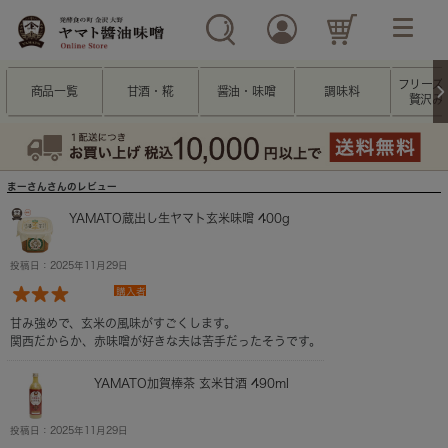
フリーズ
商品一覧
甘酒・糀
醤油・味噌
調味料
贅沢み
まーさんさんのレビュー
YAMATO蔵出し生ヤマト玄米味噌 400g
投稿日：2025年11月29日
購入者
甘み強めで、玄米の風味がすごくします。
関西だからか、赤味噌が好きな夫は苦手だったそうです。
YAMATO加賀棒茶 玄米甘酒 490ml
投稿日：2025年11月29日