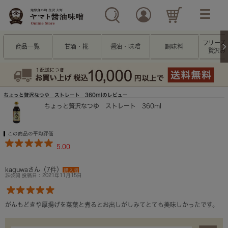
フリーズ
商品一覧
甘酒・糀
醤油・味噌
調味料
贅沢み
ちょっと贅沢なつゆ ストレート 360mlのレビュー
ちょっと贅沢なつゆ ストレート 360ml
この商品の平均評価
5.00
kaguwaさん（7件）
購入者
非公開 投稿日：2021年11月15日
がんもどきや厚揚げを菜葉と煮るとお出しがしみてとても美味しかったです。