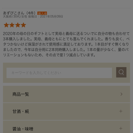
あずびこさん（4件）
購入者
大阪府/30代/女性 投稿日：2021年05月09日
2020年の母の日のギフトとして実母と義母に送るついでに自分の物も合わせて
3本購入しました。実母、義母ともにとても喜んでくれました。香りも良く、ベ
タつかないけど保湿がされて使用感に満足しております。1本目がすぐ無くなり
ましたので、今年は自分用に2本同時購入しました。1本の量が少なく、量のバ
リエーションもないため、その点で星1つ減点しています。
商品一覧
甘酒・糀
醤油・味噌