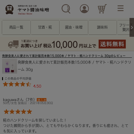
フリーズ
商品一覧
甘酒・糀
醤油・味噌
調味料
贅沢み
発酵食美人に愛されて累計販売本数15,000本 / ヤマト・糀ハンドクリーム 30gのレビュー
発酵食美人に愛されて累計販売本数15,000本 / ヤマト・糀ハンドクリ
ーム 30g
この商品の平均評価
4.50
kaguwaさん（7件）
購入者
50代/女性 投稿日：2021年05月30日
糀のハンドクリームを探していました！
つけた瞬間から手が潤い、とてもやわらかくなります。香りにも癒され、とて
も気に入っています。