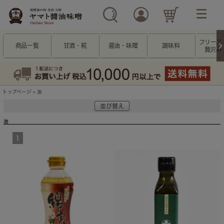
フリーズ
商品一覧
甘酒・糀
醤油・味噌
調味料
贅沢み
トップページ
> 油
並び替え
油
1