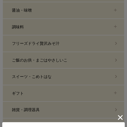
醤油・味噌
調味料
フリーズドライ贅沢みそ汁
ご飯のお供・まごはやさしいこ
スイーツ・こめトはな
ギフト
雑貨・調理器具
糀化粧品・スキンケア