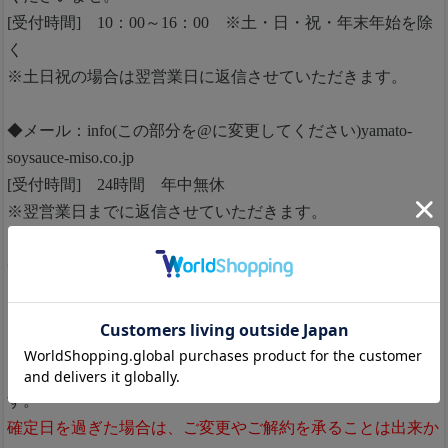
[受付時間] 10：00～16：00 ※土・日・祝・年末年始を除
く
※土日祝の場合は翌営業日に返信させていただきます。
◆メール：info(この部分を@に変更してください)yamato-
soysauce-miso.co.jp
[受付時間] 24時間 年中無休
※翌営業日までに返信させていただきます。
◆お電話：0120-12-1248
[受付時間] 9：00～17：00
※土・日・祝・年末年始を除く
※次回配送日の 7営業日前 までキャンセル(ご解約)が可能で
す。
確定日を過ぎた場合は、ご変更やご解約を承ることは出来か