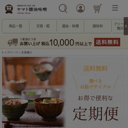
フリーズ
商品一覧
甘酒・糀
醤油・味噌
調味料
贅沢み
トップページ
> 定期購入