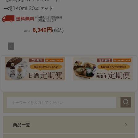
一糀140ml 30本セット
8,340円
(税込)
１回あたり
1
商品一覧