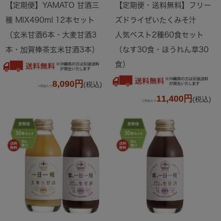
【定期便】YAMATO 甘酒三
【定期便・送料無料】フリー
種 MIX490ml 12本セット
ズドライぜいたくみそ汁
（玄米甘酒6本・大麦甘酒3
人気ベスト2種60食セット
本・加賀棒茶玄米甘酒3本）
（なす30食・ほうれん草30
食）
8,090円
(税込)
１回あたり
11,400円
(税込)
１回あたり