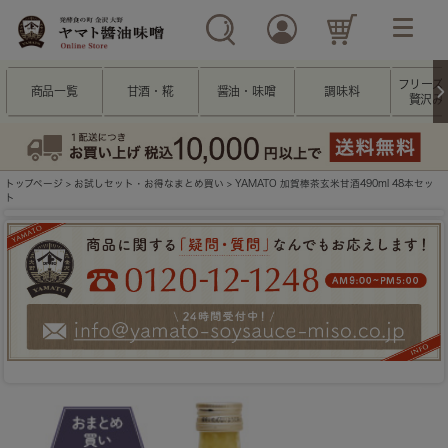
フリーズ
商品一覧
甘酒・糀
醤油・味噌
調味料
贅沢み
トップページ
>
お試しセット・お得なまとめ買い
> YAMATO 加賀棒茶玄米甘酒490ml 48本セッ
ト