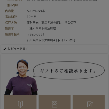
（推定値）
内容量
490ml×48本
賞味期限
12ヶ月
保存方法
直射日光・高温多湿を避け、常温保存
製造者
（株）ヤマト醤油味噌
製造者住所
〒920-0331
石川県金沢市大野町4丁目イ170番地
レビューを書く