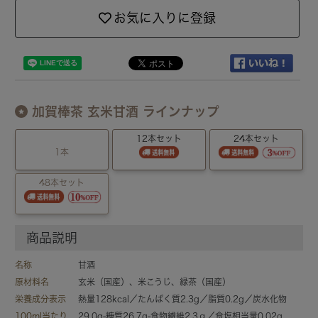
お気に入りに登録
加賀棒茶 玄米甘酒 ラインナップ
12本セット
24本セット
1本
48本セット
商品説明
名称
甘酒
原材料名
玄米（国産）、米こうじ、緑茶（国産）
栄養成分表示
熱量128kcal／たんぱく質2.3g／脂質0.2g／炭水化物
100ml当たり
29.0g-糖質26.7g-食物繊維2.3ｇ／食塩相当量0.02g