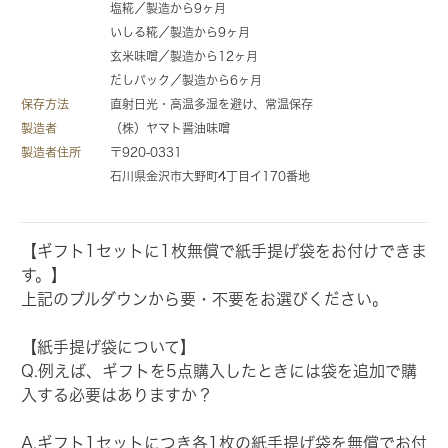
塩糀／製造から9ヶ月
いしる糀／製造から9ヶ月
玄米味噌／製造から12ヶ月
だしパック／製造から6ヶ月
保存方法
直射日光・高温多湿を避け、常温保存
製造者
（株）ヤマト醤油味噌
製造者住所
〒920-0331
石川県金沢市大野町4丁目イ170番地
【ギフト1セットに1枚無償で紙手提げ袋をお付けできま
す。】
上記のプルダウンから要・不要をお選びください。
【紙手提げ袋について】
Q.
例えば、ギフトを5点購入したときには袋を追加で購
入する必要はありますか？
A.
ギフト1セットにつき各1枚の紙手提げ袋を無償でお付