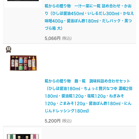
糀からの贈り物 一汁一菜に一糀 詰め合わせ・かお
り（ひしほ醤油450ml・いしるだし300ml・かなえ
味噌400g・醤油ぽん酢180ml・だしパック・黒つ
づら箱 大）
5,066円
(税込)
糀からの贈り物 麹・糀 調味料詰め合わせセット
（ひしほ醤油180ml・ちょっと贅沢なつゆ 濃縮2倍
180ml・醤油糀120g・塩糀120g・ねぎみそ
120g・ごまみそ120g・醤油ぽん酢180ml・にん
じんドレッシング180ml）
5,200円
(税込)