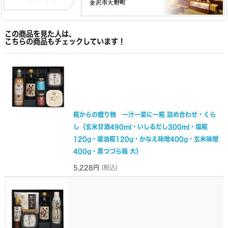
この商品を見た人は、
こちらの商品もチェックしています！
糀からの贈り物 一汁一菜に一糀 詰め合わせ・くら
し（玄米甘酒490ml・いしるだし300ml・塩糀
120g・醤油糀120g・かなえ味噌400g・玄米味噌
400g・黒つづら箱 大）
5,228円
(税込)