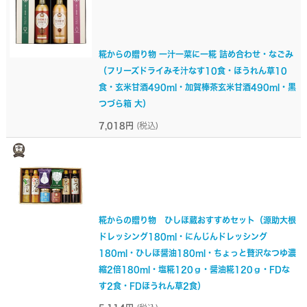
糀からの贈り物 一汁一菜に一糀 詰め合わせ・なごみ
（フリーズドライみそ汁なす10食・ほうれん草10
食・玄米甘酒490ml・加賀棒茶玄米甘酒490ml・黒
つづら箱 大）
7,018円
(税込)
糀からの贈り物 ひしほ蔵おすすめセット（源助大根
ドレッシング180ml・にんじんドレッシング
180ml・ひしほ醤油180ml・ちょっと贅沢なつゆ濃
縮2倍180ml・塩糀120ｇ・醤油糀120ｇ・FDな
す2食・FDほうれん草2食）