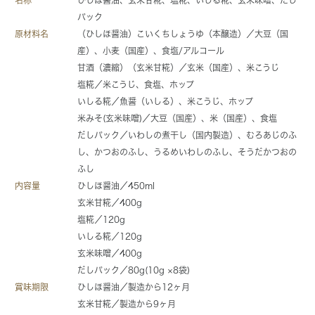
パック
原材料名
（ひしほ醤油）こいくちしょうゆ（本醸造）／大豆（国
産）、小麦（国産）、食塩/アルコール
甘酒（濃縮）（玄米甘糀）／玄米（国産）、米こうじ
塩糀／米こうじ、食塩、ホップ
いしる糀／魚醤（いしる）、米こうじ、ホップ
米みそ(玄米味噌)／大豆（国産）、米（国産）、食塩
だしパック／いわしの煮干し（国内製造）、むろあじのふ
し、かつおのふし、うるめいわしのふし、そうだかつおの
ふし
内容量
ひしほ醤油／450ml
玄米甘糀／400g
塩糀／120g
いしる糀／120g
玄米味噌／400g
だしパック／80g(10g ×8袋)
賞味期限
ひしほ醤油／製造から12ヶ月
玄米甘糀／製造から9ヶ月