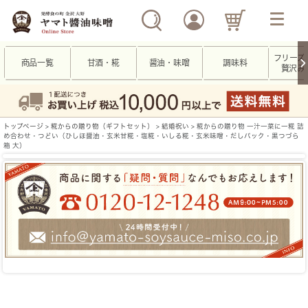
フリーズ
商品一覧
甘酒・糀
醤油・味噌
調味料
贅沢み
トップページ
>
糀からの贈り物（ギフトセット）
>
結婚祝い
> 糀からの贈り物 一汁一菜に一糀 詰
め合わせ・つどい（ひしほ醤油・玄米甘糀・塩糀・いしる糀・玄米味噌・だしパック・黒つづら
箱 大）