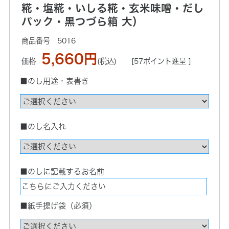
糀・塩糀・いしる糀・玄米味噌・だし
パック・黒つづら箱 大）
5016
5,660円
価格
(税込)
[57ポイント進呈 ]
■のし用途・表書き
■のし名入れ
■のしに記載するお名前
■紙手提げ袋（必須）