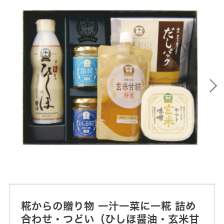
糀からの贈り物 一汁一菜に一糀 詰め
合わせ・つどい（ひしほ醤油・玄米甘