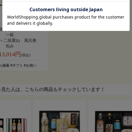
贈り物 一汁一菜に
一糀
＞二段重ね 風呂敷
包み
13,014円
(税込)
お歳暮 #ギフト #お祝い
を見た人は、こちらの商品もチェックしています！