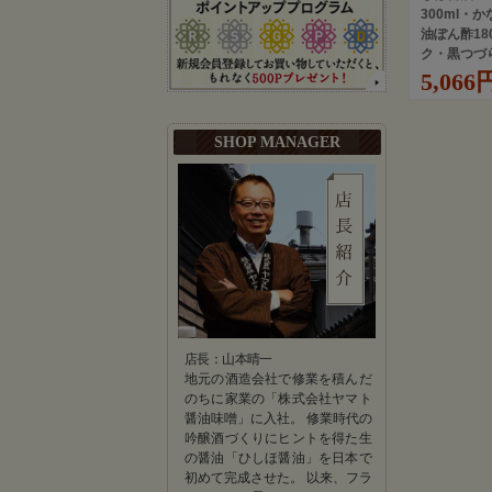
300ml・
油ぽん酢18
ク・黒つづ
5,066
SHOP MANAGER
店長：山本晴一
地元の酒造会社で修業を積んだ
のちに家業の「株式会社ヤマト
醤油味噌」に入社。 修業時代の
吟醸酒づくりにヒントを得た生
の醤油「ひしほ醤油」を日本で
初めて完成させた。 以来、フラ