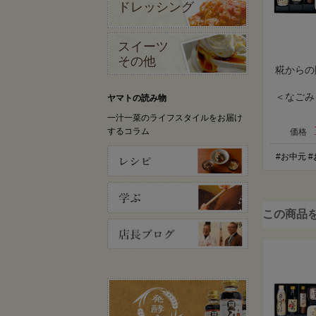
ドレッシング
スイーツ
その他
糀からの
＜なごみ
ヤマトの読み物
一汁一菜のライフスタイルをお届け
するコラム
価格
#お中元 #
この商品