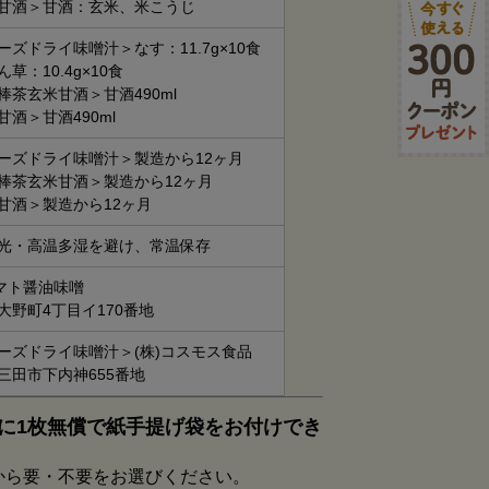
甘酒＞甘酒：玄米、米こうじ
ーズドライ味噌汁＞なす：11.7g×10食
草：10.4g×10食
棒茶玄米甘酒＞甘酒490ml
甘酒＞甘酒490ml
ーズドライ味噌汁＞製造から12ヶ月
棒茶玄米甘酒＞製造から12ヶ月
甘酒＞製造から12ヶ月
光・高温多湿を避け、常温保存
ヤマト醤油味噌
大野町4丁目イ170番地
ーズドライ味噌汁＞(株)コスモス食品
三田市下内神655番地
に1枚無償で紙手提げ袋をお付けでき
から要・不要をお選びください。