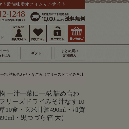
せ
イド
イーツ
まとめ買い
ギフト
めトはな
定期購入
に一糀 詰め合わせ・なごみ（フリーズドライみそ汁
物 一汁一菜に一糀 詰め合わ
フリーズドライみそ汁なす10
10食・玄米甘酒490ml・加賀
90ml・黒つづら箱 大）