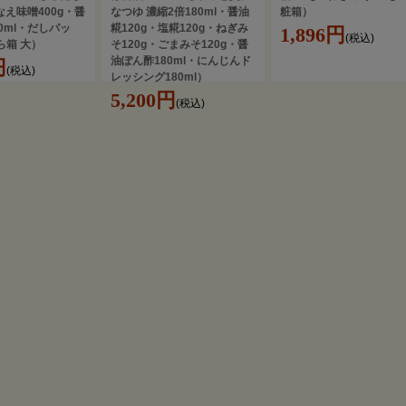
かなえ味噌400g・醤
なつゆ 濃縮2倍180ml・醤油
粧箱）
0ml・だしパッ
糀120g・塩糀120g・ねぎみ
1,896円
(税込)
ら箱 大）
そ120g・ごまみそ120g・醤
油ぽん酢180ml・にんじんド
円
(税込)
レッシング180ml）
5,200円
(税込)