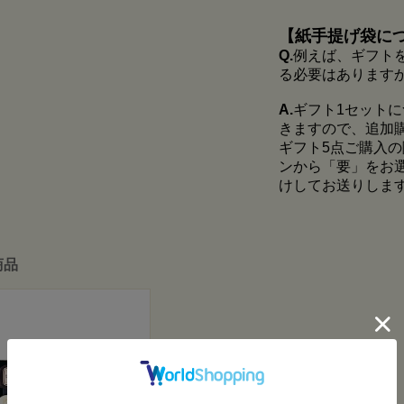
【紙手提げ袋に
Q.
例えば、ギフト
る必要はあります
A.
ギフト1セット
きますので、追加
ギフト5点ご購入
ンから「要」をお
けしてお送りしま
商品