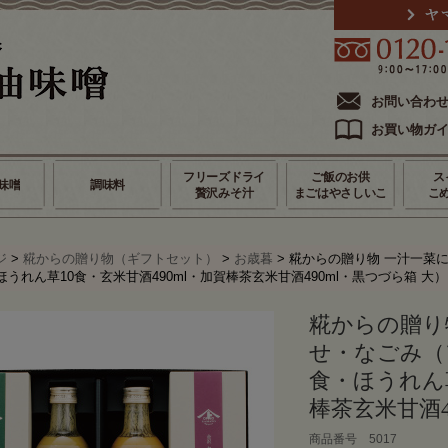
お問い合わ
お買い物ガ
フリーズドライ
ご飯のお供
ス
味噌
調味料
贅沢みそ汁
まごはやさしいこ
こ
ジ
>
糀からの贈り物（ギフトセット）
>
お歳暮
> 糀からの贈り物 一汁一菜
ほうれん草10食・玄米甘酒490ml・加賀棒茶玄米甘酒490ml・黒つづら箱 大）
糀からの贈り
せ・なごみ（
食・ほうれん草
棒茶玄米甘酒4
商品番号 5017