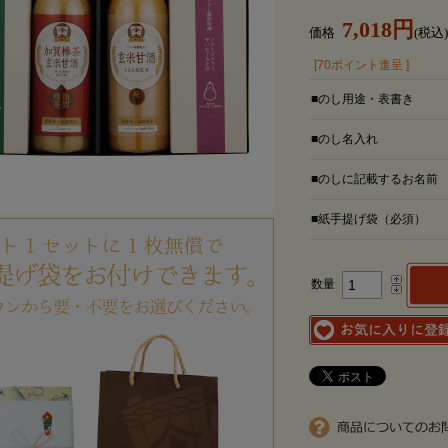
7,018円
価格
(税込)
[70ポイント進呈 ]
■のし用途・表書き
■のし名入れ
■のしに記載するお名前
■紙手提げ袋（必須）
数量