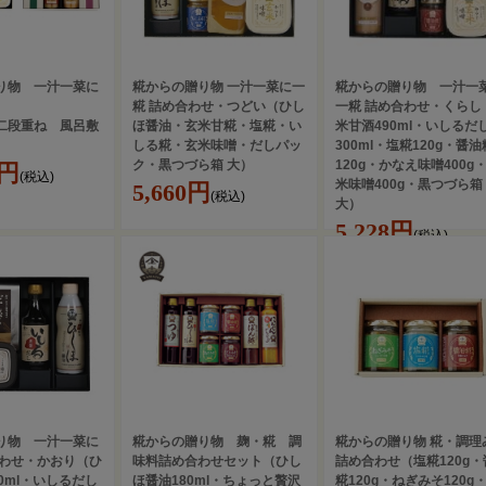
り物 一汁一菜に
糀からの贈り物 一汁一菜に一
糀からの贈り物 一汁一
糀 詰め合わせ・つどい（ひし
一糀 詰め合わせ・くらし
二段重ね 風呂敷
ほ醤油・玄米甘糀・塩糀・い
米甘酒490ml・いしるだ
しる糀・玄米味噌・だしパッ
300ml・塩糀120g・醤油
ク・黒つづら箱 大）
120g・かなえ味噌400g
4円
(税込)
米味噌400g・黒つづら箱
5,660円
(税込)
大）
5,228円
(税込)
り物 一汁一菜に
糀からの贈り物 麹・糀 調
糀からの贈り物 糀・調理
合わせ・かおり（ひ
味料詰め合わせセット（ひし
詰め合わせ（塩糀120g・
0ml・いしるだし
ほ醤油180ml・ちょっと贅沢
糀120g・ねぎみそ120g