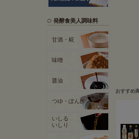
発酵食美人調味料
甘酒・糀
味噌
醤油
おすすめ
つゆ・ぽん酢
いしる
いしり