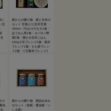
菜に
糀からの贈り物 糀と玄米の
（玄
セット 甘酒入り(玄米甘酒
し
490ml・FDみそ汁なす2食・
糀
ほうれん草2食・ネバネバ野
・玄
菜2食・寝かせ玄米ごはん
160g小豆ブレンド2個・黒米
ブレンド1個・もち麦ブレン
ド2個・十五穀米ブレンド1
個）
4,721円
(税込)
みそ
糀からの贈り物 糀詰め合わ
醤油
せセット（塩糀・醤油糀・い
・化
しる糀）