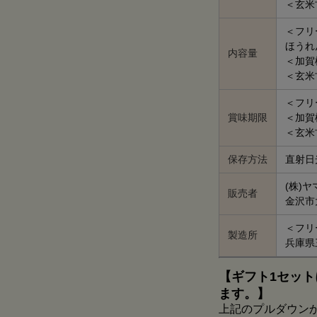
＜玄米
＜フリ
ほうれん
内容量
＜加賀
＜玄米
＜フリ
賞味期限
＜加賀
＜玄米
保存方法
直射日
(株)
販売者
金沢市
＜フリ
製造所
兵庫県
【ギフト1セット
ます。】
上記のプルダウン