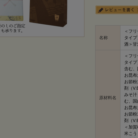
＜フリ
名称
タイプ
酒＞甘
＜フリ
タイプ
含む、
お昆布
お節粉
剤（V.
みそ汁
原材料名
む、国
お昆布
お節粉
剤（V.
＜加賀
米こう