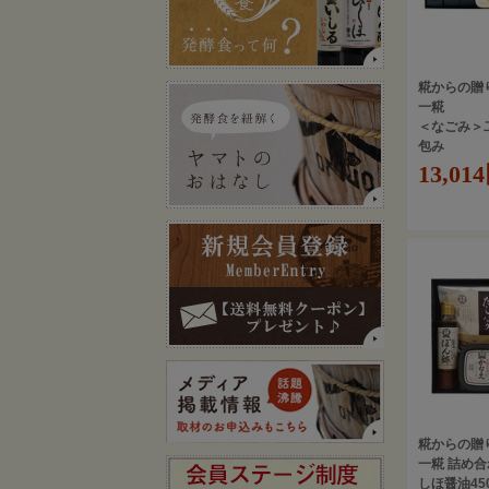
糀からの贈
一糀
＜なごみ＞
包み
13,01
糀からの贈
一糀 詰め
しほ醤油45