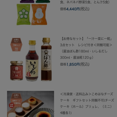
食、ネバネバ野菜5食、とん汁5食）
(税込)
価格
4,440円
【お得なセット】「一汁一菜に一糀」
3点セット レシピ付き＜同梱可能＞
（醤油ぽん酢180ml・いしるだし
300ml・醤油糀120ｇ）
(税込)
価格
1,850円
＜冷凍便・送料込み＞こめはなチーズ
ケーキ ギフトセット同梱不可(チーズ
ケーキ（ホール）ブリュレ、（ミニ）
4種各1)