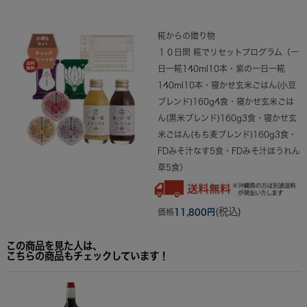
糀からの贈り物
１０日間 糀でリセットプログラム（一
日一糀140ml10本・紫の一日一糀
140ml10本・寝かせ玄米ごはん(小豆
ブレンド)160g4食・寝かせ玄米ごは
ん(黒米ブレンド)160g3食・寝かせ玄
米ごはん(もち麦ブレンド)160g3食・
FDみそ汁なす5食・FDみそ汁ほうれん
草5食）
(税込)
価格
11,800円
この商品を見た人は、
こちらの商品もチェックしています！