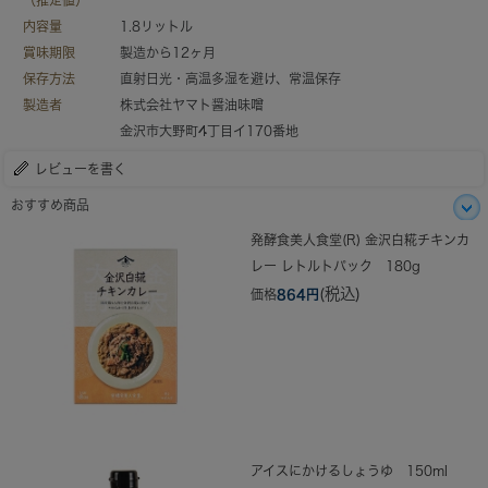
（推定値）
内容量
1.8リットル
賞味期限
製造から12ヶ月
保存方法
直射日光・高温多湿を避け、常温保存
製造者
株式会社ヤマト醤油味噌
金沢市大野町4丁目イ170番地
レビューを書く
おすすめ商品
発酵食美人食堂(R) 金沢白糀チキンカ
レー レトルトパック 180g
(税込)
価格
864円
アイスにかけるしょうゆ 150ml