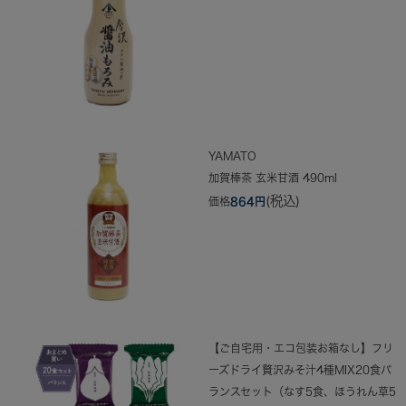
YAMATO
加賀棒茶 玄米甘酒 490ml
(税込)
価格
864円
【ご自宅用・エコ包装お箱なし】フリ
ーズドライ贅沢みそ汁4種MIX20食バ
ランスセット（なす5食、ほうれん草5