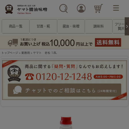
フリーズ
商品一覧
甘酒・糀
醤油・味噌
調味料
贅沢み
トップページ
>
業務用
> ヤマト 老松 1.8L