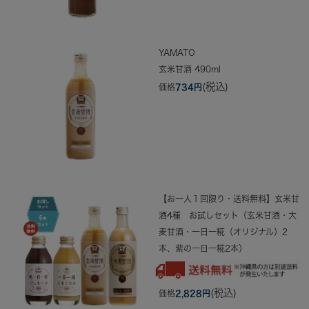
YAMATO
玄米甘酒 490ml
(税込)
価格
734円
【お一人１回限り・送料無料】玄米甘
酒4種 お試しセット（玄米甘酒・大
麦甘酒・一日一糀（オリジナル）2
本、紫の一日一糀2本）
(税込)
価格
2,828円