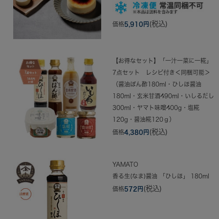
(税込)
価格
5,910円
【お得なセット】「一汁一菜に一糀」
7点セット レシピ付き＜同梱可能＞
（醤油ぽん酢180ml・ひしほ醤油
180ml・玄米甘酒490ml・いしるだし
300ml・ヤマト味噌400g・塩糀
120g・醤油糀120ｇ）
(税込)
価格
4,380円
YAMATO
香る生(なま)醤油 「ひしほ」 180ml
(税込)
価格
572円