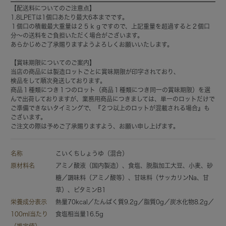
【配送料についてのご注意点】
1.8LPETは1個口あたり最大6本までです。
１個口の積載最大重量は２５ｋｇですので、上記重量を超過すると２個口
分～の送料をご負担いただく場合がございます。
あらかじめご了承賜りますようよろしくお願いいたします。
【賞味期限についてのご案内】
当店の商品には製造ロットごとに賞味期限が印字されており、
検品をして順次発送しております。
商品１種類につき１つのロット（商品１種類につき同一の賞味期限）を選
んで出荷しておりますが、業務用商品につきましては、単一のロットだけで
ご準備できないタイミングで、『２つ以上のロットが混載される場合』も
ございます。
ご注文の際は予めご了承賜りますよう、お願い申し上げます。
名称
こいくちしょうゆ（混合）
原材料名
アミノ酸液（国内製造）、食塩、脱脂加工大豆、小麦、砂
糖／調味料（アミノ酸等）、甘味料（サッカリンNa、甘
草）、ビタミンB1
栄養成分表示
熱量70kcal／たんぱく質9.2g／脂質0g／炭水化物8.2g／
100ml当たり
食塩相当量16.5g