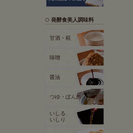
発酵食美人調味料
甘酒・糀
味噌
醤油
つゆ・ぽん酢
いしる
いしり