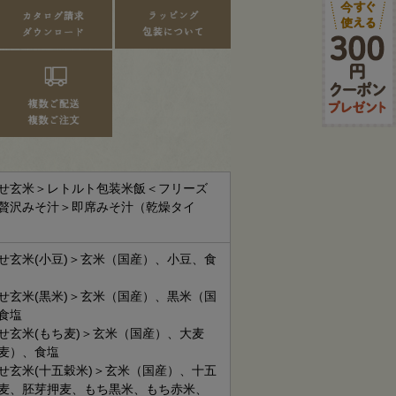
せ玄米＞レトルト包装米飯＜フリーズ
贅沢みそ汁＞即席みそ汁（乾燥タイ
せ玄米(小豆)＞玄米（国産）、小豆、食
せ玄米(黒米)＞玄米（国産）、黒米（国
食塩
せ玄米(もち麦)＞玄米（国産）、大麦
麦）、食塩
せ玄米(十五穀米)＞玄米（国産）、十五
麦、胚芽押麦、もち黒米、もち赤米、