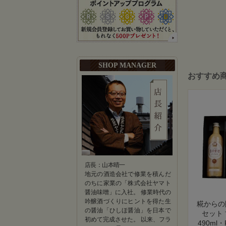
SHOP MANAGER
おすすめ
店長：山本晴一
地元の酒造会社で修業を積んだ
のちに家業の「株式会社ヤマト
醤油味噌」に入社。 修業時代の
吟醸酒づくりにヒントを得た生
糀からの
の醤油「ひしほ醤油」を日本で
セット
初めて完成させた。 以来、フラ
490ml