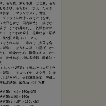
米、もち麦、紫もち麦、はと麦、もち
もちきび、もちあわ、ひえ、たかき
米胚芽、アマランサス）、食塩
ーズドライ味噌汁＞みそ汁（なす）：
（大豆を含む、国内製造）、揚げな
揚げ、かつお昆布だし、乾燥わかめ、
キス、かつお節粉末、乾燥ねぎ／増粘
、酸化防止剤（V.E、V.C）
（ほうれん草）：米みそ（大豆を含
内製造）、ほうれん草、油揚げ、かつ
だし、乾燥わかめ、酵母エキス、かつ
末、乾燥ねぎ／増粘多糖類、酸化防止
E）
（ネバネバ野菜）：米みそ（大豆を含
内製造）、モロヘイヤ、オクラ、油揚
つお昆布だし、金時草乾燥葉、酵母エ
増粘多糖類、酸化防止剤（V.E）
玄米(小豆)＞160g×2個
玄米(黒米)＞160g
玄米(もち麦)＞160g×2個