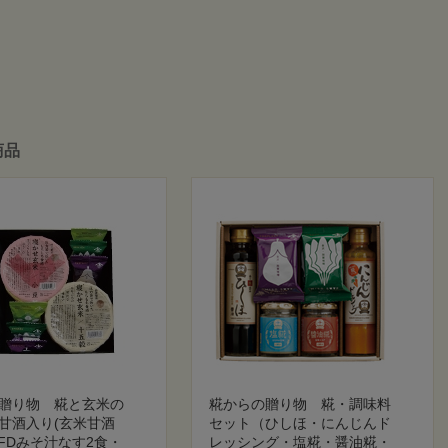
商品
贈り物 糀と玄米の
糀からの贈り物 糀・調味料
 甘酒入り(玄米甘酒
セット（ひしほ・にんじんド
・FDみそ汁なす2食・
レッシング・塩糀・醤油糀・