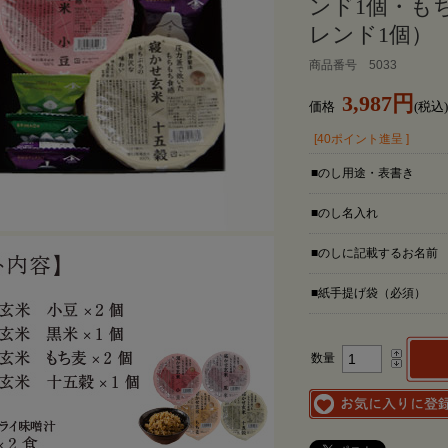
ンド1個・も
レンド1個）
商品番号 5033
3,987円
価格
(税込)
[40ポイント進呈 ]
■のし用途・表書き
■のし名入れ
■のしに記載するお名前
■紙手提げ袋（必須）
数量