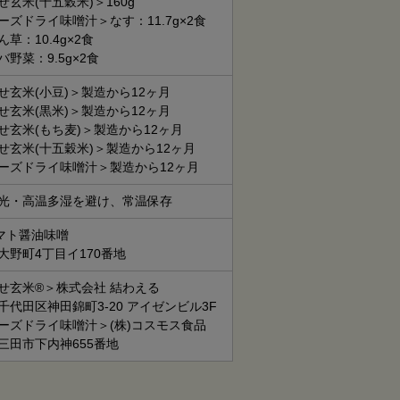
せ玄米(十五穀米)＞160g
ーズドライ味噌汁＞なす：11.7g×2食
草：10.4g×2食
野菜：9.5g×2食
せ玄米(小豆)＞製造から12ヶ月
せ玄米(黒米)＞製造から12ヶ月
せ玄米(もち麦)＞製造から12ヶ月
せ玄米(十五穀米)＞製造から12ヶ月
ーズドライ味噌汁＞製造から12ヶ月
光・高温多湿を避け、常温保存
ヤマト醤油味噌
大野町4丁目イ170番地
せ玄米®＞株式会社 結わえる
千代田区神田錦町3-20 アイゼンビル3F
ーズドライ味噌汁＞(株)コスモス食品
三田市下内神655番地