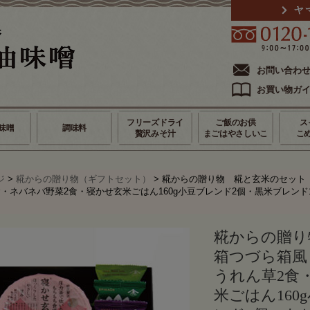
お問い合わ
お買い物ガ
フリーズドライ
ご飯のお供
ス
味噌
調味料
贅沢みそ汁
まごはやさしいこ
こ
ジ
>
糀からの贈り物（ギフトセット）
> 糀からの贈り物 糀と玄米のセット
食・ネバネバ野菜2食・寝かせ玄米ごはん160g小豆ブレンド2個・黒米ブレン
糀からの贈り
箱つづら箱風
うれん草2食
米ごはん160