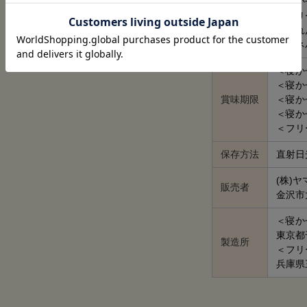
内容量
＜寝か
＜フリ
ほうれん
ネバネバ
＜寝か
＜寝か
賞味期限
＜寝か
＜寝か
＜フリ
保存方法
直射日
(株)
販売者
金沢市
＜寝か
東京都
製造所
＜フリ
兵庫県