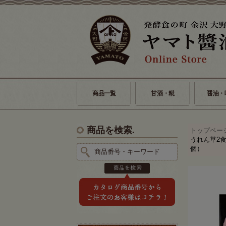
商品一覧
甘酒・糀
醤油・
商品を検索.
トップペー
うれん草2
個）