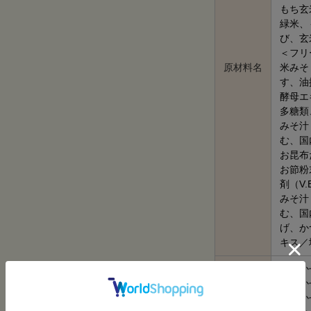
もち玄
緑米、
び、玄
＜フリ
原材料名
米みそ
す、油
酵母エ
多糖類
みそ汁
む、国
お昆布
お節粉
剤（V.
みそ汁
む、国
げ、か
キス／
＜寝かせ
＜寝かせ
＜寝かせ