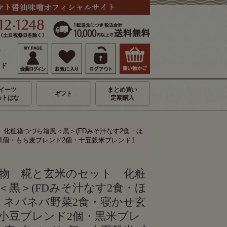
せ
イド
イーツ
まとめ買い
ギフト
めトはな
定期購入
 化粧箱つづら箱風＜黒＞(FDみそ汁なす2食・ほ
ド1個・もち麦ブレンド2個・十五穀米ブレンド1
物 糀と玄米のセット 化粧
＜黒＞(FDみそ汁なす2食・ほ
・ネバネバ野菜2食・寝かせ玄
g小豆ブレンド2個・黒米ブレ