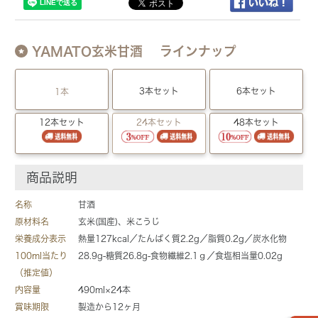
YAMATO玄米甘酒 ラインナップ
3本セット
6本セット
1本
12本セット
24本セット
48本セット
商品説明
名称
甘酒
原材料名
玄米(国産)、米こうじ
栄養成分表示
熱量127kcal／たんぱく質2.2g／脂質0.2g／炭水化物
100ml当たり
28.9g-糖質26.8g-食物繊維2.1ｇ／食塩相当量0.02g
（推定値）
内容量
490ml×24本
賞味期限
製造から12ヶ月