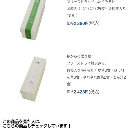
フリーズドライぜいたくみそ汁
お箱入り（ネバネバ野菜・金時草入り
10食 ）
(税込)
価格
2,380円
糀からの贈り物
フリーズドライ贅沢みそ汁
お箱入り4種MIX（ なす3食・ほうれ
ん草3食・ネバネバ野菜2食・とん汁2
食）
(税込)
価格
2,428円
この商品を見た人は、
こちらの商品もチェックしています！