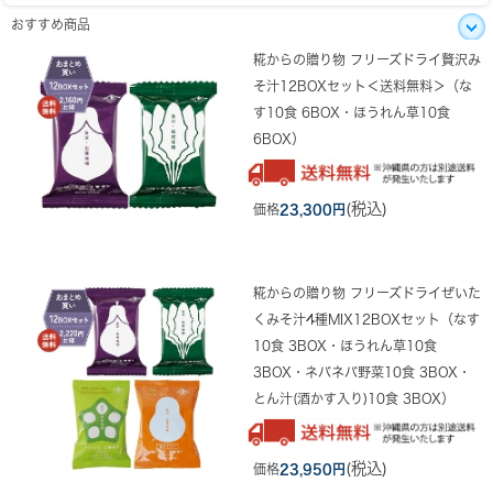
おすすめ商品
糀からの贈り物 フリーズドライ贅沢み
そ汁12BOXセット＜送料無料＞（な
す10食 6BOX・ほうれん草10食
6BOX）
(税込)
価格
23,300円
糀からの贈り物 フリーズドライぜいた
くみそ汁4種MIX12BOXセット（なす
10食 3BOX・ほうれん草10食
3BOX・ネバネバ野菜10食 3BOX・
とん汁(酒かす入り)10食 3BOX）
(税込)
価格
23,950円