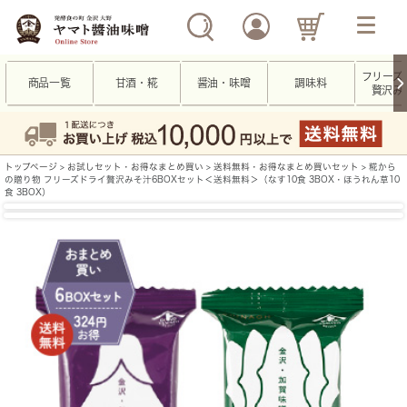
フリーズ
商品一覧
甘酒・糀
醤油・味噌
調味料
贅沢み
トップページ
>
お試しセット・お得なまとめ買い
>
送料無料・お得なまとめ買いセット
> 糀から
の贈り物 フリーズドライ贅沢みそ汁6BOXセット＜送料無料＞（なす10食 3BOX・ほうれん草10
食 3BOX）