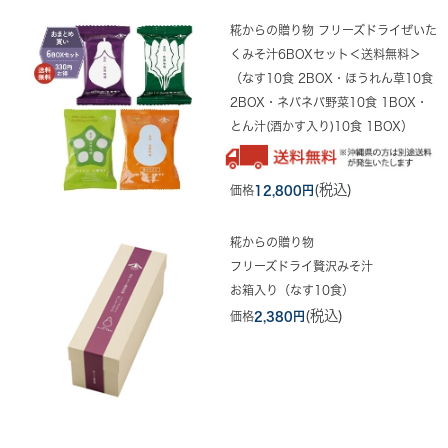
糀からの贈り物 フリーズドライぜいた
くみそ汁6BOXセット＜送料無料＞
（なす10食 2BOX・ほうれん草10食
2BOX・ネバネバ野菜10食 1BOX・
とん汁(酒かす入り)10食 1BOX）
(税込)
価格
12,800円
糀からの贈り物
フリーズドライ贅沢みそ汁
お箱入り（なす10食）
(税込)
価格
2,380円