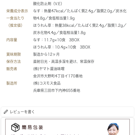
酸化防止剤（V.E）
栄養成分表示
なす：熱量47kcal／たんぱく質2.4g／脂質2.0g／炭水化
一食当たり
物4.8g／食塩相当量1.9g
（推定値）
ほうれん草：熱量38kcal／たんぱく質2.4g／脂質1.2g／
炭水化物4.4g／食塩相当量1.8g
内容量
なす：11.7g×10食 3BOX
ほうれん草：10.4g×10食 3BOX
賞味期限
製造から12ヶ月
保存方法
直射日光・高温多湿を避け、常温保存
販売者
(株)ヤマト醤油味噌
金沢市大野町4丁目イ170番地
製造所
(株)コスモス食品
兵庫県三田市下内神655番地
レビューを書く