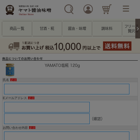
フリーズ
商品一覧
甘酒・糀
醤油・味噌
調味料
贅沢み
商品についてのお問い合わせ
YAMATO塩糀 120g
氏名
必須
Eメールアドレス
必須
（確認）
お問い合わせ内容
必須