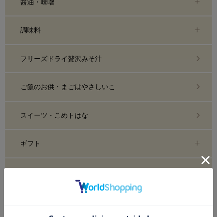
醤油・味噌
調味料
フリーズドライ贅沢みそ汁
ご飯のお供・まごはやさしいこ
スイーツ・こめトはな
ギフト
雑貨・調理器具
糀化粧品・スキンケア