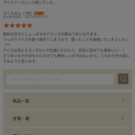
アイスソースという感じでした。
さくらさん（1件）
購入者
非公開 投稿日：2021年09月10日
絶妙な甘さとしょっぱさのバランスが病みつきになります。
うっかりアイスを食べ過ぎてしまうので、買ったことを後悔してしまうくらい
（^^
アイス以外にもヨーグルトや甘酒にかけたり、豆乳に混ぜても美味しい…！
さつまいもやかぼちゃにかけても美味しいのではないかと、これから色々試し
てみようと思います。
商品一覧
甘酒・糀