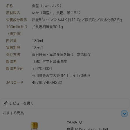
名称
魚醤（いかいしり）
原材料名
いか（国産）、食塩、米こうじ
栄養成分表示
熱量54kcal／たんぱく質11.0g／脂質0g／炭水化物2.5g
100ml当たり
／食塩相当量30.1g
（推定値）
内容量
180ml
賞味期限
18ヶ月
保存方法
直射日光・高温多湿を避け、常温保存
製造者
（株）ヤマト醤油味噌
製造者住所
〒920-0331
石川県金沢市大野町4丁目イ170番地
JANコード
4979574004232
レビューを書く
おすすめ商品
YAMATO
魚醤 いわしいしる 180ml