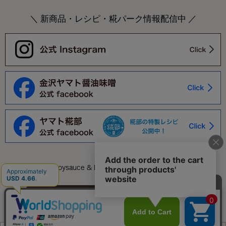
＼ 新商品・レシピ・糀パーク情報配信中 ／
©Yamato Soysauce & Miso Co.,Ltd. All Rights Reserved.
このページをPC用に切り替え