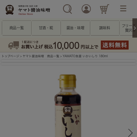
フリーズ
商品一覧
甘酒・糀
醤油・味噌
調味料
贅沢み
トップページ
>
ヤマト醤油味噌 商品一覧
> YAMATO魚醤 いかいしり 180ml