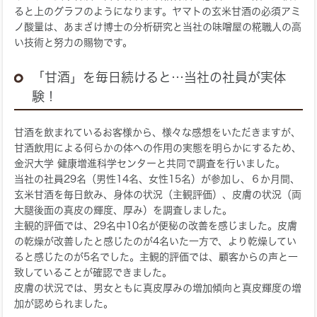
ると上のグラフのようになります。ヤマトの玄米甘酒の必須アミ
ノ酸量は、あまざけ博士の分析研究と当社の味噌屋の糀職人の高
い技術と努力の賜物です。
「甘酒」を毎日続けると…当社の社員が実体
験！
甘酒を飲まれているお客様から、様々な感想をいただきますが、
甘酒飲用による何らかの体への作用の実態を明らかにするため、
金沢大学 健康増進科学センターと共同で調査を行いました。
当社の社員29名（男性14名、女性15名）が参加し、６か月間、
玄米甘酒を毎日飲み、身体の状況（主観評価）、皮膚の状況（両
大腿後面の真皮の輝度、厚み）を調査しました。
主観的評価では、29名中10名が便秘の改善を感じました。皮膚
の乾燥が改善したと感じたのが4名いた一方で、より乾燥してい
ると感じたのが5名でした。主観的評価では、顧客からの声と一
致していることが確認できました。
皮膚の状況では、男女ともに真皮厚みの増加傾向と真皮輝度の増
加が認められました。