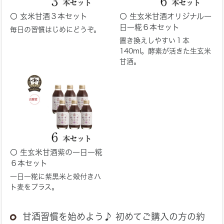
玄米甘酒３本セット
生玄米甘酒オリジナル一
日一糀６本セット
毎日の習慣はじめにどうぞ。
置き換えしやすい１本
140ml。酵素が活きた生玄米
甘酒。
生玄米甘酒紫の一日一糀
６本セット
一日一糀に紫黒米と殻付きハ
ト麦をプラス。
甘酒習慣を始めよう♪ 初めてご購入の方の約