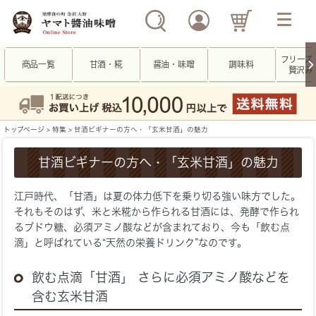
フリーズ
商品一覧
甘酒・糀
醤油・味噌
調味料
贅沢み
トップページ
>
特集
> 甘酒ビギナーの方へ・「玄米甘酒」の魅力
甘酒ビギナーの方へ・「玄米甘酒」の魅力
江戸時代、「甘酒」は夏の体力低下を乗り切る強い味方でした。
それもそのはず、米と米糀から作られる甘酒には、発酵で作られ
るブドウ糖、必須アミノ酸などが含まれており、今も「飲む点
滴」と呼ばれている“天然の栄養ドリンク”なのです。
飲む点滴「甘酒」 さらに必須アミノ酸などを
含む玄米甘酒