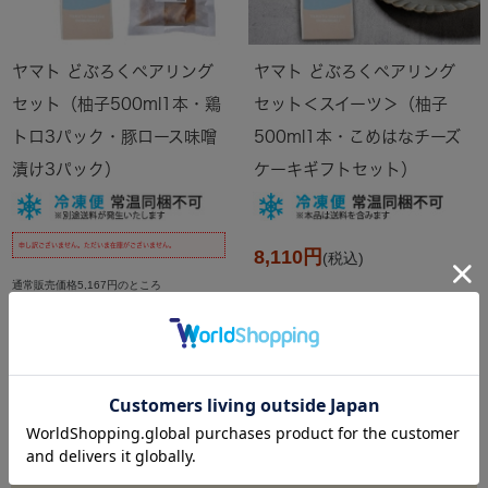
ヤマト どぶろくペアリング
ヤマト どぶろくペアリング
セット（柚子500ml1本・鶏
セット＜スイーツ＞（柚子
トロ3パック・豚ロース味噌
500ml1本・こめはなチーズ
漬け3パック）
ケーキギフトセット）
申し訳ございません。ただいま在庫がございません。
8,110円
(税込)
通常販売価格5,167円のところ
5,100円
(税込)
1