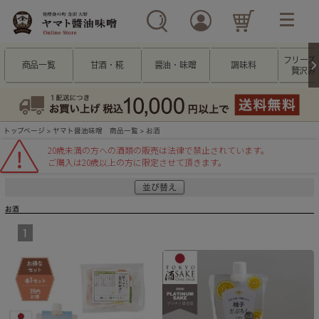
フリーズ
商品一覧
甘酒・糀
醤油・味噌
調味料
贅沢み
トップページ
>
ヤマト醤油味噌 商品一覧
> お酒
20歳未満の方への酒類の販売は法律で禁止されています。
ご購入は20歳以上の方に限定させて頂きます。
並び替え
お酒
1