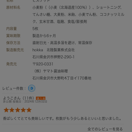
名称
ビスケット
原材料名
小麦粉（（小麦（北海道産100％））、ショートニング、
てんさい糖、大麦粉、米飴、小麦でん粉、ココナッツミル
ク、玄米甘酒、塩麹、食塩/膨張剤
内容量
5枚
賞味期限
製造から6ヶ月
保存方法
直射日光・高温多湿を避け、常温保存
製造販売元
hokka 北陸製菓株式会社
石川県金沢市押野2-290-1
発売元
〒920-0331
（株）ヤマト醤油味噌
石川県金沢市大野町4丁目イ170番地
レビュー件数：
1件
ようこさん（11件）
購入者
非公開 投稿日：2024年12月02日
香ばしくてとても美味しいです。枚数がもう少しあるといいと思いました。
全てのレビューを見る