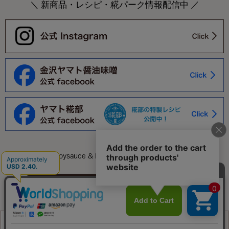
＼ 新商品・レシピ・糀パーク情報配信中 ／
©Yamato Soysauce & Miso Co.,Ltd. All Rights Reserved.
このページをPC用に切り替え