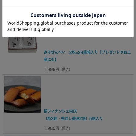
黒豆みそロール
1,296円
(税込)
みそせんべい 2枚×24袋箱入り【プレゼントやお土
産にも】
1,998円
(税込)
糀フィナンシェMIX
（糀3個・香ばし醤油2個）5個入り
1,980円
(税込)