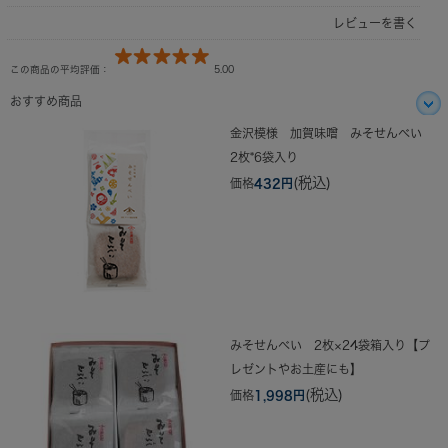
レビューを書く
この商品の平均評価：
5.00
おすすめ商品
金沢模様 加賀味噌 みそせんべい
2枚*6袋入り
(税込)
価格
432円
みそせんべい 2枚×24袋箱入り【プ
レゼントやお土産にも】
(税込)
価格
1,998円