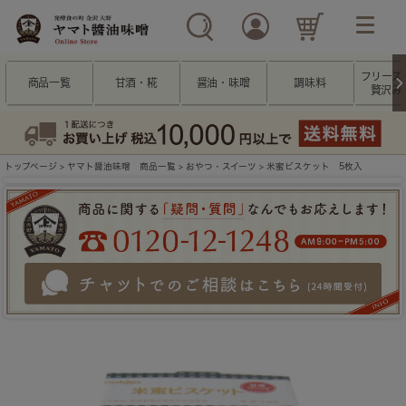
フリーズ
商品一覧
甘酒・糀
醤油・味噌
調味料
贅沢み
トップページ
>
ヤマト醤油味噌 商品一覧
>
おやつ・スイーツ
> 米蜜ビスケット 5枚入