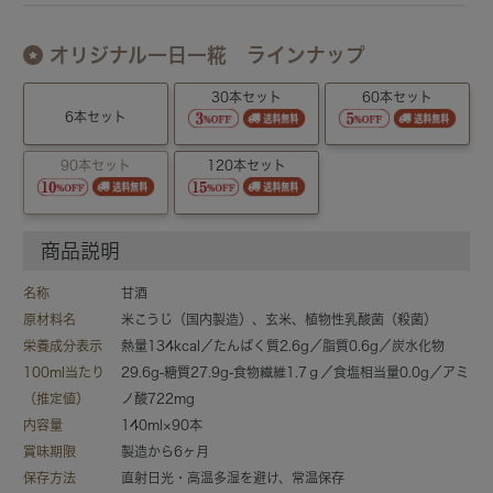
オリジナル一日一糀 ラインナップ
30本セット
60本セット
6本セット
90本セット
120本セット
商品説明
名称
甘酒
原材料名
米こうじ（国内製造）、玄米、植物性乳酸菌（殺菌）
栄養成分表示
熱量134kcal／たんぱく質2.6g／脂質0.6g／炭水化物
100ml当たり
29.6g-糖質27.9g-食物繊維1.7ｇ／食塩相当量0.0g／アミ
（推定値）
ノ酸722mg
内容量
140ml×90本
賞味期限
製造から6ヶ月
保存方法
直射日光・高温多湿を避け、常温保存