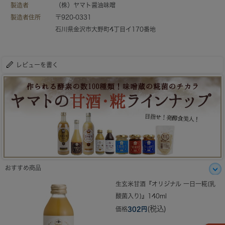
製造者
（株）ヤマト醤油味噌
製造者住所
〒920-0331
石川県金沢市大野町4丁目イ170番地
レビューを書く
おすすめ商品
生玄米甘酒『オリジナル 一日一糀(乳
酸菌入り)』140ml
(税込)
価格
302円