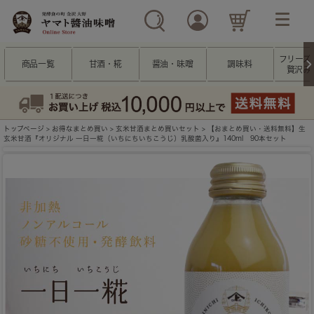
フリーズ
商品一覧
甘酒・糀
醤油・味噌
調味料
贅沢み
トップページ
>
お得なまとめ買い
>
玄米甘酒まとめ買いセット
> 【おまとめ買い・送料無料】生
玄米甘酒『オリジナル 一日一糀（いちにちいちこうじ）乳酸菌入り』140ml 90本セット