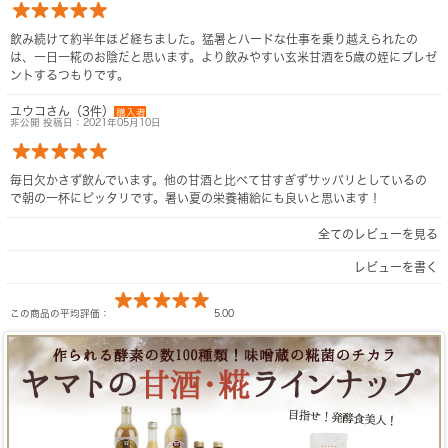
飲み続けて約半年ほど経ちました。猛暑とハードな仕事を乗り越えられたの
は、一日一糀のお陰だと思います。より飲みやすい玄米甘酒を5歳の姪にプレゼ
ントするつもりです。
ユウコさん（3件）
購入者
非公開 投稿日：2021年05月10日
毎日欠かさず飲んでいます。他の甘酒と比べて甘すぎずサッパリとしているの
で朝の一杯にピッタリです。暑い夏の栄養補給にも良いと思います！
全てのレビューを見る
レビューを書く
この商品の平均評価：
5.00