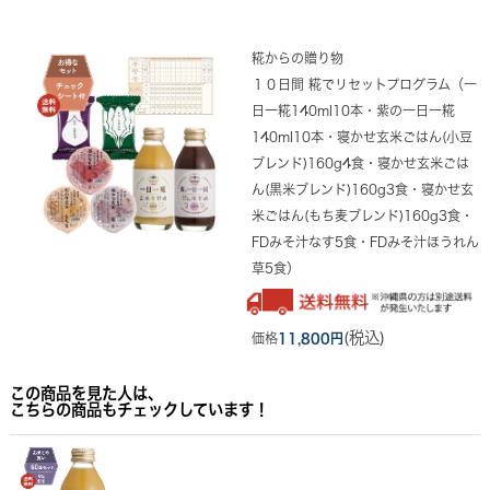
糀からの贈り物
１０日間 糀でリセットプログラム（一
日一糀140ml10本・紫の一日一糀
140ml10本・寝かせ玄米ごはん(小豆
ブレンド)160g4食・寝かせ玄米ごは
ん(黒米ブレンド)160g3食・寝かせ玄
米ごはん(もち麦ブレンド)160g3食・
FDみそ汁なす5食・FDみそ汁ほうれん
草5食）
(税込)
価格
11,800円
この商品を見た人は、
こちらの商品もチェックしています！