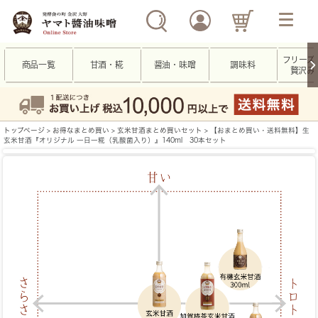
フリーズ
商品一覧
甘酒・糀
醤油・味噌
調味料
贅沢み
トップページ
>
お得なまとめ買い
>
玄米甘酒まとめ買いセット
> 【おまとめ買い・送料無料】生
玄米甘酒『オリジナル 一日一糀（乳酸菌入り）』140ml 30本セット