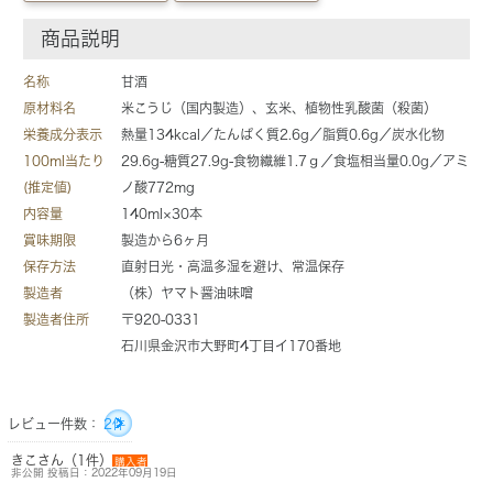
商品説明
名称
甘酒
原材料名
米こうじ（国内製造）、玄米、植物性乳酸菌（殺菌）
栄養成分表示
熱量134kcal／たんぱく質2.6g／脂質0.6g／炭水化物
100ml当たり
29.6g-糖質27.9g-食物繊維1.7ｇ／食塩相当量0.0g／アミ
(推定値)
ノ酸772mg
内容量
140ml×30本
賞味期限
製造から6ヶ月
保存方法
直射日光・高温多湿を避け、常温保存
製造者
（株）ヤマト醤油味噌
製造者住所
〒920-0331
石川県金沢市大野町4丁目イ170番地
レビュー件数：
2件
きこさん（1件）
購入者
非公開 投稿日：2022年09月19日