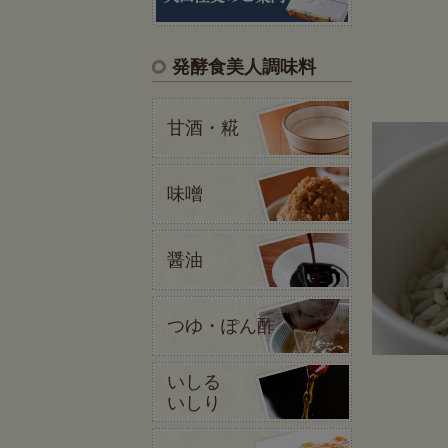
発酵食美人調味料
甘酒・糀
味噌
醤油
つゆ・ぽん酢
いしる
いしり