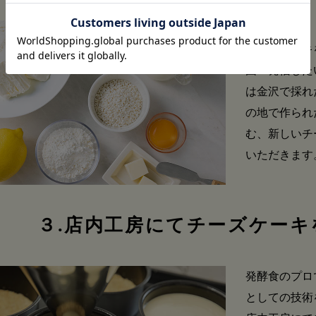
チーズケーキ
国へ発信した
は金沢で採れ
の地で作られ
む、新しいチ
いただきます
３.店内工房にてチーズケーキ
発酵食のプロ
としての技術