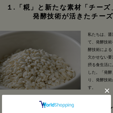
１.「糀」と新たな素材「チーズ
発酵技術が活きたチー
私たちは、醤
て、発酵技術
酵技術による
欠かせない要
摂る食生活に
した。「発酵
り、発酵技術
す。
２.石川県の「素材」を使用