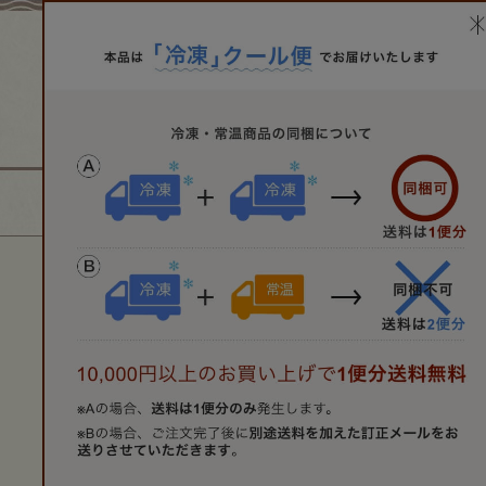
商品一覧
甘酒・糀
醤油・
商品を検索.
トップペー
平素より
こめはなチ
誠にあり