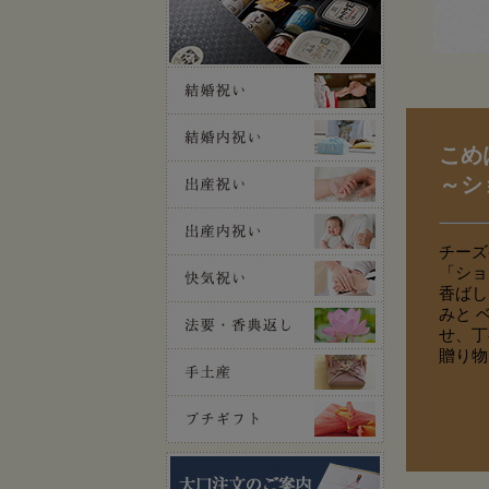
こめ
～シ
チーズ
「ショ
香ばし
みと 
せ、丁
贈り物