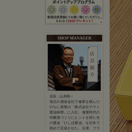
SHOP MANAGER
店長：山本晴一
地元の酒造会社で修業を積んだ
のちに家業の「株式会社ヤマト
醤油味噌」に入社。 修業時代の
吟醸酒づくりにヒントを得た生
の醤油「ひしほ醤油」を日本で
初めて完成させた。 以来、フラ