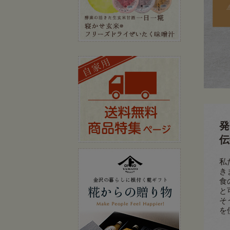
発
伝
私
き
食
と
そ
を