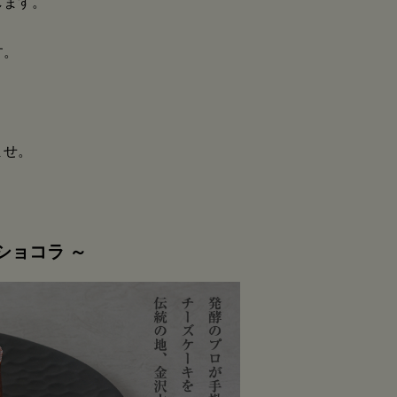
します。
す。
ませ。
ショコラ ～