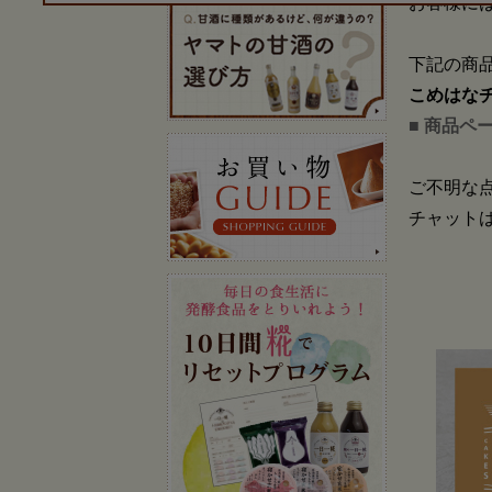
お客様に
下記の商
こめはなチ
■ 商品ペ
ご不明な
チャット