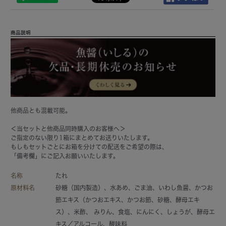
商品説明
他商品とも混載可能。
＜当セットと他商品同時購入のお客様へ＞
ご指定のない限り1箱にまとめてお送りいたします。
もしもセットごとにお箱を分けての配送をご希望の際は、
「備考欄」にご記入お願いいたします。
名称
たれ
原材料名
砂糖（国内製造）、水あめ、ごま油、いわし魚醤、かつお
節エキス（かつおエキス、かつお節、砂糖、酵母エキ
ス）、米酢、 みりん、食塩、にんにく、しょうが、酵母エ
キス／アルコール、酸味料