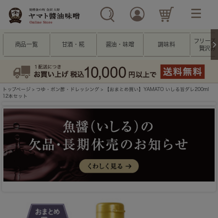
フリーズ
商品一覧
甘酒・糀
醤油・味噌
調味料
贅沢み
トップページ
>
つゆ・ポン酢・ドレッシング
> 【おまとめ買い】YAMATO いしる旨ダレ200ml
12本セット