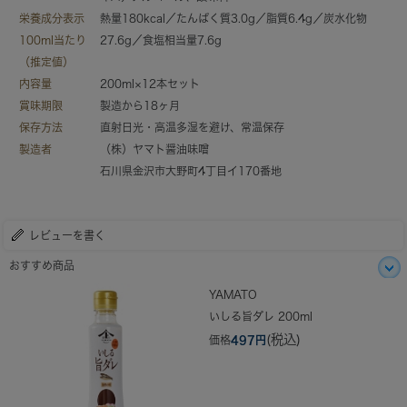
栄養成分表示
熱量180kcal／たんぱく質3.0g／脂質6.4g／炭水化物
100ml当たり
27.6g／食塩相当量7.6g
（推定値）
内容量
200ml×12本セット
賞味期限
製造から18ヶ月
保存方法
直射日光・高温多湿を避け、常温保存
製造者
（株）ヤマト醤油味噌
石川県金沢市大野町4丁目イ170番地
レビューを書く
おすすめ商品
YAMATO
いしる旨ダレ 200ml
(税込)
価格
497円