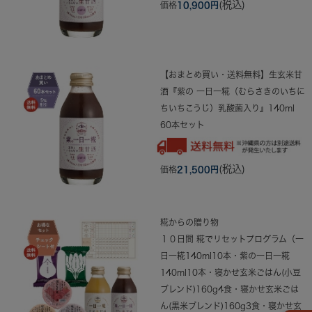
(税込)
価格
10,900円
【おまとめ買い・送料無料】生玄米甘
酒『紫の 一日一糀（むらさきのいちに
ちいちこうじ）乳酸菌入り』140ml
60本セット
(税込)
価格
21,500円
糀からの贈り物
１０日間 糀でリセットプログラム（一
日一糀140ml10本・紫の一日一糀
140ml10本・寝かせ玄米ごはん(小豆
ブレンド)160g4食・寝かせ玄米ごは
ん(黒米ブレンド)160g3食・寝かせ玄