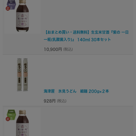
【おまとめ買い・送料無料】生玄米甘酒『紫の 一日
一糀(乳酸菌入り)』 140ml 30本セット
10,900円
(税込)
海津屋 氷見うどん 細麺 200g×２本
928円
(税込)