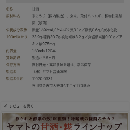
名称
甘酒
原材料名
米こうじ（国内製造）、玄米、殻付ハトムギ、植物性乳酸
菌（殺菌）
栄養成分表示
熱量149kcal／たんぱく質3.1g／脂質0.6g／炭水化物
100ml当たり
33.9g-糖質30.7g-食物繊維3.2ｇ／食塩相当量0.01g／ア
ミノ酸975mg
内容量
140ml×120本
賞味期限
製造から6ヶ月
保存方法
直射日光・高温多湿を避け、常温保存
製造者
（株）ヤマト醤油味噌
製造者住所
〒920-0331
石川県金沢市大野町4丁目イ170番地
レビューを書く