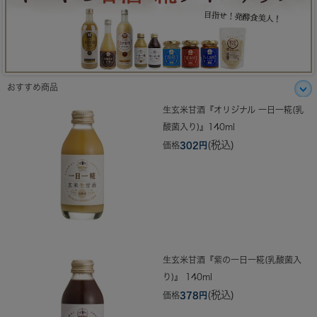
おすすめ商品
生玄米甘酒『オリジナル 一日一糀(乳
酸菌入り)』140ml
(税込)
価格
302円
生玄米甘酒『紫の一日一糀(乳酸菌入
り)』 140ml
(税込)
価格
378円