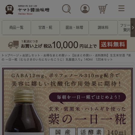
フリーズ
商品一覧
甘酒・糀
醤油・味噌
調味料
贅沢み
トップページ
>
お試しセット・お得なまとめ買い
> 【おまとめ買い・送料無料】生玄米甘酒『紫
の 一日一糀（むらさきのいちにちいちこうじ）乳酸菌入り』140ml 120本セット