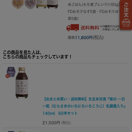
米ごはん(もち麦ブレンド)160g3食・
FDみそ汁なす5食・FDみそ汁ほうれん
草5食）
(税込)
価格
11,800円
この商品を見た人は、
こちらの商品もチェックしています！
【おまとめ買い・送料無料】生玄米甘酒『紫の 一日
一糀（むらさきのいちにちいちこうじ）乳酸菌入り』
140ml 60本セット
21,500円
(税込)