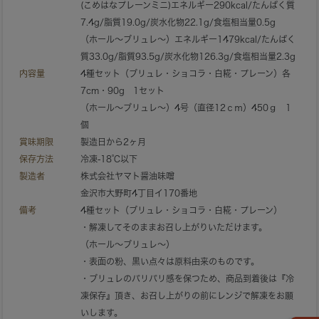
(こめはなプレーンミニ)エネルギー290kcal/たんぱく質
7.4g/脂質19.0g/炭水化物22.1g/食塩相当量0.5g
（ホール～ブリュレ～）エネルギー1479kcal/たんぱく
質33.0g/脂質93.5g/炭水化物126.3g/食塩相当量2.3g
内容量
4種セット（ブリュレ・ショコラ・白糀・プレーン）各
7cm・90g 1セット
（ホール～ブリュレ～）4号（直径12ｃｍ）450ｇ 1
個
賞味期限
製造日から2ヶ月
保存方法
冷凍-18℃以下
製造者
株式会社ヤマト醤油味噌
金沢市大野町4丁目イ170番地
備考
4種セット（ブリュレ・ショコラ・白糀・プレーン）
・解凍してそのままお召し上がりいただけます。
（ホール～ブリュレ～）
・表面の粉、黒い点々は原料由来のものです。
・ブリュレのパリパリ感を保つため、商品到着後は
『冷
凍保存』
頂き、お召し上がりの前にレンジで解凍をお願
いします。