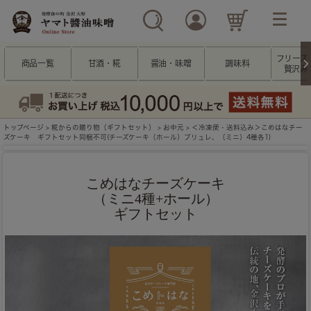
フリーズ
商品一覧
甘酒・糀
醤油・味噌
調味料
贅沢み
トップページ
>
糀からの贈り物（ギフトセット）
>
お中元
> ＜冷凍便・送料込み＞こめはなチー
ズケーキ ギフトセット同梱不可(チーズケーキ（ホール）ブリュレ、（ミニ）4種各1)
こめはなチーズケーキ
（ミニ4種+ホール）
ギフトセット