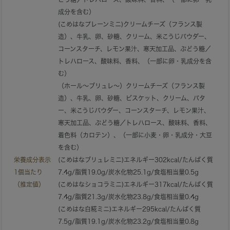
成分を含む）
(こめはなプレーンミニ)クリームチーズ（フランス製
造）、牛乳、卵、砂糖、クリーム、米こうじパウダー、
コーンスターチ、レモン果汁、寒天加工品、ぶどう糖／
トレハロース、酸味料、香料、（一部に卵・乳成分を含
む）
（ホール～ブリュレ～）クリームチーズ（フランス製
造）、牛乳、卵、砂糖、ビスケット、クリーム、バタ
ー、米こうじパウダー、コーンスターチ、レモン果汁、
寒天加工品、ぶどう糖／トレハロース、酸味料、香料、
着色料（カロテン）、（一部に小麦・卵・乳成分・大豆
を含む）
栄養成分表示
(こめはなブリュレミニ)エネルギー302kcal/たんぱく質
1個当たり
7.4g/脂質19.0g/炭水化物25.1g/食塩相当量0.5g
（推定値）
(こめはなショコラミニ)エネルギー317kcal/たんぱく質
7.4g/脂質21.3g/炭水化物23.8g/食塩相当量0.4g
(こめはな白糀ミニ)エネルギー295kcal/たんぱく質
7.5g/脂質19.1g/炭水化物23.2g/食塩相当量0.8g