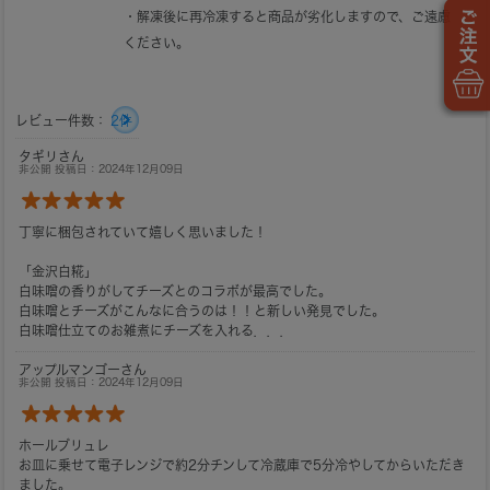
・解凍後に再冷凍すると商品が劣化しますので、ご遠慮
ください。
レビュー件数：
2件
タギリさん
非公開 投稿日：2024年12月09日
丁寧に梱包されていて嬉しく思いました！
「金沢白糀」
白味噌の香りがしてチーズとのコラボが最高でした。
白味噌とチーズがこんなに合うのは！！と新しい発見でした。
白味噌仕立てのお雑煮にチーズを入れる．．．
アップルマンゴーさん
非公開 投稿日：2024年12月09日
ホールブリュレ
お皿に乗せて電子レンジで約2分チンして冷蔵庫で5分冷やしてからいただき
ました。