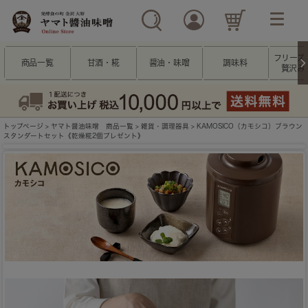
フリーズ
商品一覧
甘酒・糀
醤油・味噌
調味料
贅沢み
トップページ
>
ヤマト醤油味噌 商品一覧
>
雑貨・調理器具
> KAMOSICO（カモシコ）ブラウン
スタンダートセット《乾燥糀2個プレゼント》