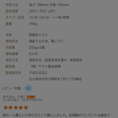
外形寸法
高さ 188mm 外径 160mm
設定温度
25℃～70℃ ±3℃
タイマー設定
10 分～50 分・1～48 時間
重量
760g
名称
乾燥米こうじ
原材料名
国産うるち米、種こうじ
内容量
200g×2個
賞味期限
6ヶ月
保存方法
直射日光・高温多湿を避け、常温保存
製造者
（株）ヤマト醤油味噌
製造者住所
〒920-0331
石川県金沢市大野町4丁目イ170番地
レビュー件数：
1件
のりさん（1件）
購入者
非公開 投稿日：2026年04月23日
娘の一人暮らしに持たせたくて購入しました。乾燥麹のプレゼントは最高で