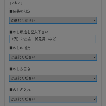
[ 送料込 ]
■包装の指定
■のし用途を記入下さい
■のしの指定
■のし表書き
■のし名入れ