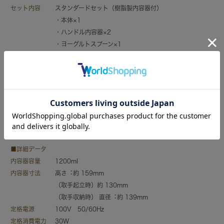
セット内容
スタンダードセット（樹脂製内容器付）
・本体×1
・ハンドル内容器×2
・ヨーグルトスプーン×1
・温玉スタンド×1
・取手ふた×1
・取扱説明書×1
・レシピ集×1
対応種菌
ヨーグルト、甘酒、塩こうじ、醤油こうじ、納豆、京風白
みそ、コチジャン、豆板醤、天然酵母、チーズ、低温調
理、温泉卵
■詳細データ
内容器容量
1200ml
内容器寸法
高さ︓約 159mm
（取手起立時）約 130mm
（取手収納時） 直径︓約 139mm
定格電源
100V 50/60Hz
定格消費電力
30W