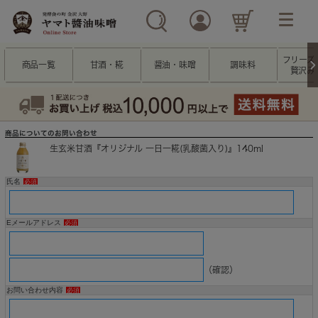
フリーズ
商品一覧
甘酒・糀
醤油・味噌
調味料
贅沢み
商品についてのお問い合わせ
生玄米甘酒『オリジナル 一日一糀(乳酸菌入り)』140ml
氏名
必須
Eメールアドレス
必須
（確認）
お問い合わせ内容
必須