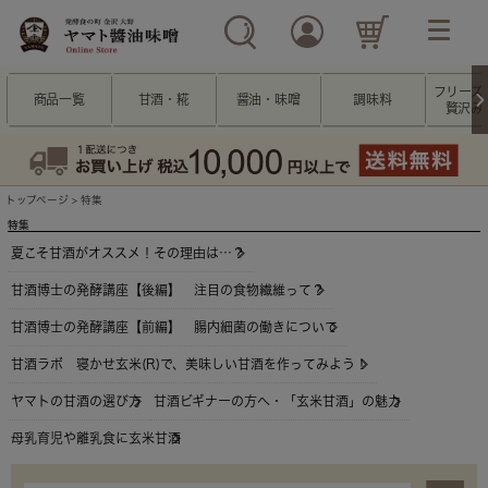
フリーズ
商品一覧
甘酒・糀
醤油・味噌
調味料
贅沢み
トップページ
> 特集
特集
夏こそ甘酒がオススメ！その理由は…？
甘酒博士の発酵講座【後編】 注目の食物繊維って？
甘酒博士の発酵講座【前編】 腸内細菌の働きについて
甘酒ラボ 寝かせ玄米(R)で、美味しい甘酒を作ってみよう！
ヤマトの甘酒の選び方
甘酒ビギナーの方へ・「玄米甘酒」の魅力
母乳育児や離乳食に玄米甘酒