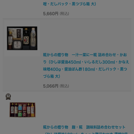
噌・だしパック・黒つづら箱 大）
5,660円
(税込)
糀からの贈り物 一汁一菜に一糀 詰め合わせ・かお
り（ひしほ醤油450ml・いしるだし300ml・かなえ
味噌400g・醤油ぽん酢180ml・だしパック・黒つ
づら箱 大）
5,066円
(税込)
糀からの贈り物 麹・糀 調味料詰め合わせセット