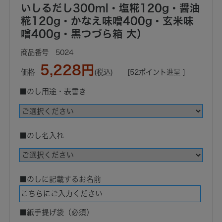
いしるだし300ml・塩糀120g・醤油
糀120g・かなえ味噌400g・玄米味
噌400g・黒つづら箱 大）
5024
5,228円
価格
(税込)
[52ポイント進呈 ]
■のし用途・表書き
■のし名入れ
■のしに記載するお名前
■紙手提げ袋（必須）