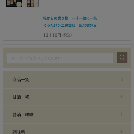
糀からの贈り物 一汁一菜に一糀
＜うたげ＞二段重ね 風呂敷包み
13,110円
(税込)
商品一覧
甘酒・糀
醤油・味噌
調味料