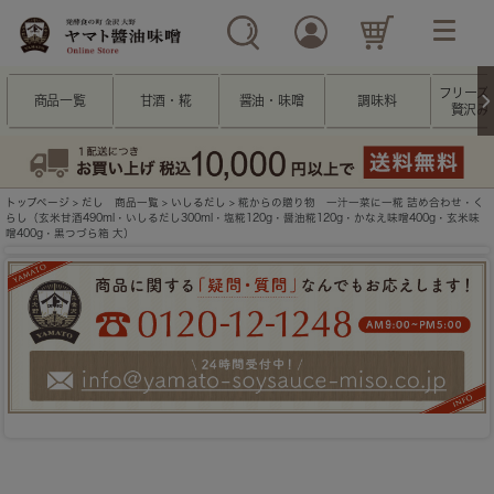
フリーズ
商品一覧
甘酒・糀
醤油・味噌
調味料
贅沢み
トップページ
>
だし 商品一覧
>
いしるだし
> 糀からの贈り物 一汁一菜に一糀 詰め合わせ・く
らし（玄米甘酒490ml・いしるだし300ml・塩糀120g・醤油糀120g・かなえ味噌400g・玄米味
噌400g・黒つづら箱 大）