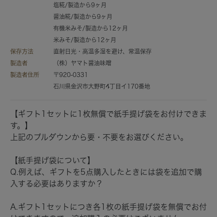
塩糀/製造から9ヶ月
醤油糀/製造から9ヶ月
有機米みそ/製造から12ヶ月
米みそ/製造から12ヶ月
保存方法
直射日光・高温多湿を避け、常温保存
製造者
（株）ヤマト醤油味噌
製造者住所
〒920-0331
石川県金沢市大野町4丁目イ170番地
【ギフト1セットに1枚無償で紙手提げ袋をお付けできま
す。】
上記のプルダウンから要・不要をお選びください。
【紙手提げ袋について】
Q.
例えば、ギフトを5点購入したときには袋を追加で購
入する必要はありますか？
A.
ギフト1セットにつき各1枚の紙手提げ袋を無償でお付