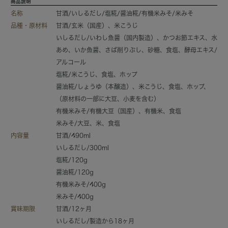
商品説明
名称
甘酒/いしるだし/塩糀/醤油糀/有機米みそ/米みそ
品種・原材料
甘酒/玄米（国産）、米こうじ
いしるだし/いわし魚醤（国内製造）、かつお節エキス、水
あめ、いか魚醤、さば削りぶし、砂糖、食塩、酵母エキス/
アルコール
塩糀/米こうじ、食塩、ホップ
醤油糀/しょうゆ（本醸造）、米こうじ、食塩、ホップ、
（原材料の一部に大豆、小麦を含む）
有機米みそ/有機大豆（国産）、有機米、食塩
米みそ/大豆、米、食塩
内容量
甘酒
/490ml
いしるだし/300ml
塩糀/120g
醤油糀/120g
有機米みそ/400g
米みそ/400g
賞味期限
甘酒/12ヶ月
いしるだし/製造から18ヶ月