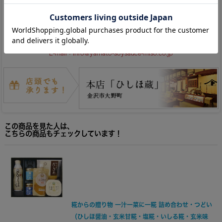
【お気軽にお問い合わせください】
0120-12-1248
：
（平日9:00～17:00）
E-mail：
info@yamato-soysauce-miso.co.jp
この商品を見た人は、
こちらの商品もチェックしています！
糀からの贈り物 一汁一菜に一糀 詰め合わせ・つどい
（ひしほ醤油・玄米甘糀・塩糀・いしる糀・玄米味