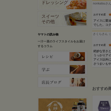
ドレッシング
nonkatsu
おすすめ度
スイーツ
アイスに醤
その他
でした。コ
さくらさん（
ヤマトの読み物
一汁一菜のライフスタイルをお届け
おすすめ度
するコラム
絶妙な甘さ
うっかりアイ
アイス以外
さつまいも
おすすめ