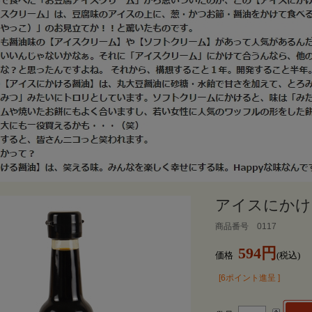
アイスにかける
商品番号 0117
594円
価格
(税込)
[6ポイント進呈 ]