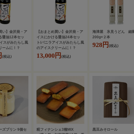
買い】金沢発・ア
【おまとめ買い】金沢発・ア
海津屋 氷見うどん 細
る醤油12本セッ
イスにかける醤油24本セッ
200g×２本
アイスがみたらし風
ト/バニラアイスがみたらし風
928円
(税込)
クリームに！？
のアイスクリームに！？
円
13,000円
(税込)
(税込)
ーズプリン 9個セ
糀フィナンシェ3種MIX
黒豆みそロール