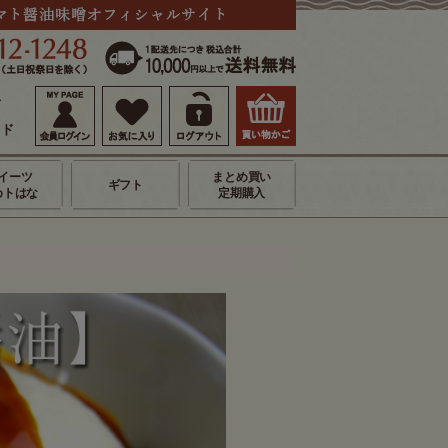
せ
イド
イーツ
まとめ買い
ギフト
めトはな
定期購入