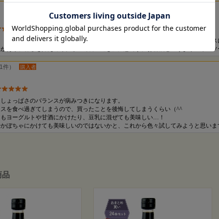
さん（4件）
購入者
油（？）とは思いましたが、連れ合いが是非と言うので購入しました。バニラアイス
クがあり、甘さを抑えてくれるので食べ過ぎに注意です。お醤油というよりアイスソ
1件）
購入者
としょっぱさのバランスが病みつきになります。
スを食べ過ぎてしまうので、買ったことを後悔してしまうくらい（^^
にもヨーグルトや甘酒にかけたり、豆乳に混ぜても美味しい…！
やかぼちゃにかけても美味しいのではないかと、これから色々試してみようと思いま
商品