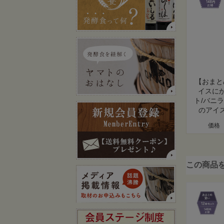
【おまと
イスに
ト/バニ
のアイ
価格
この商品