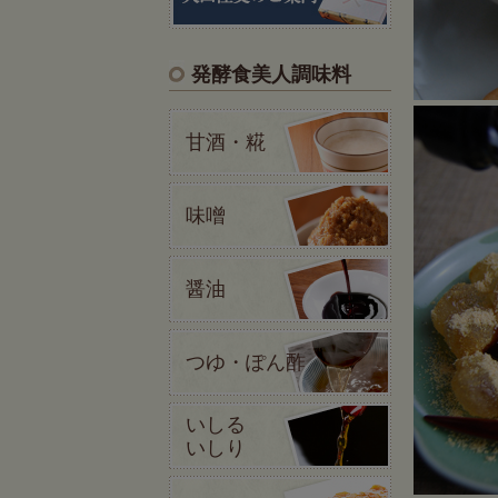
発酵食美人調味料
甘酒・糀
味噌
醤油
つゆ・ぽん酢
いしる
いしり