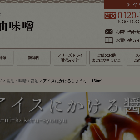
お問い合わ
お買い物ガ
フリーズドライ
ご飯のお供
ス
味噌
調味料
贅沢みそ汁
まごはやさしいこ
こ
ジ
>
醤油・味噌
>
醤油
> アイスにかけるしょうゆ 150ml