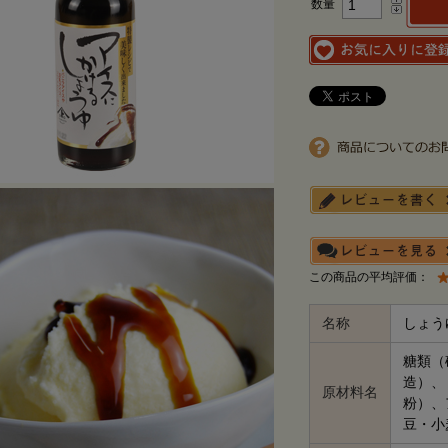
数量
この商品の平均評価：
名称
しょう
糖類（
造）、
原材料名
粉）、
豆・小