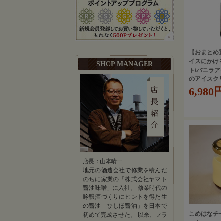
【おまとめ
イスにかけ
SHOP MANAGER
ト/バニラ
のアイス
6,980
店長：山本晴一
地元の酒造会社で修業を積んだ
のちに家業の「株式会社ヤマト
醤油味噌」に入社。 修業時代の
吟醸酒づくりにヒントを得た生
の醤油「ひしほ醤油」を日本で
こめはなチ
初めて完成させた。 以来、フラ