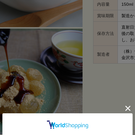
内容量
150ml
賞味期限
製造か
直射日
保存方法
後の取
し、お
（株）
製造者
金沢市