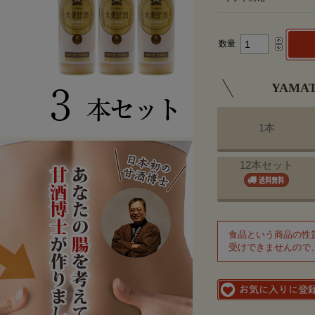
数量
YAM
1本
12本セット
食品という商品の性
受けできませんので