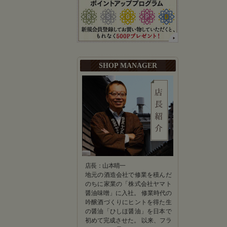
SHOP MANAGER
店長：山本晴一
地元の酒造会社で修業を積んだ
のちに家業の「株式会社ヤマト
醤油味噌」に入社。 修業時代の
吟醸酒づくりにヒントを得た生
の醤油「ひしほ醤油」を日本で
初めて完成させた。 以来、フラ