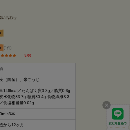
(1件)
5.00
酒
麦（国産）、米こうじ
量146kcal／たんぱく質3.3g／脂質0.6g
炭水化物33.7g-糖質30.4g-食物繊維3.3
／食塩相当量0.02g
90ml×3本
造から12ヶ月