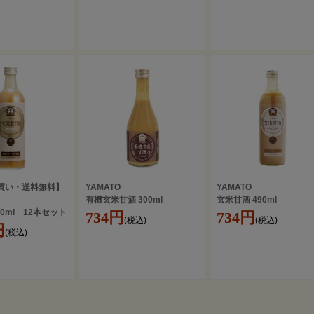
買い・送料無料】
YAMATO
YAMATO
有機玄米甘酒 300ml
玄米甘酒 490ml
90ml 12本セット
734円
734円
(税込)
(税込)
円
(税込)