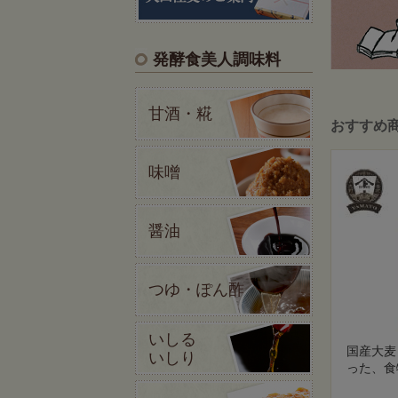
発酵食美人調味料
甘酒・糀
おすすめ
味噌
醤油
つゆ・ぽん酢
いしる
国産大麦
いしり
った、食