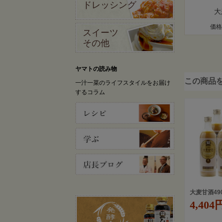
ドレッシング
大
価格
スイーツ
その他
ヤマトの読み物
この商品
一汁一菜のライフスタイルをお届け
するコラム
大麦甘酒49
4,404