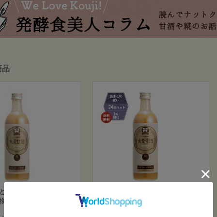
商品
と蔵元の米糀でつく
【おまとめ買い・送料無料】
物繊維たっぷりの発
YAMATO
酵飲料
大麦甘酒490ml 24本セット