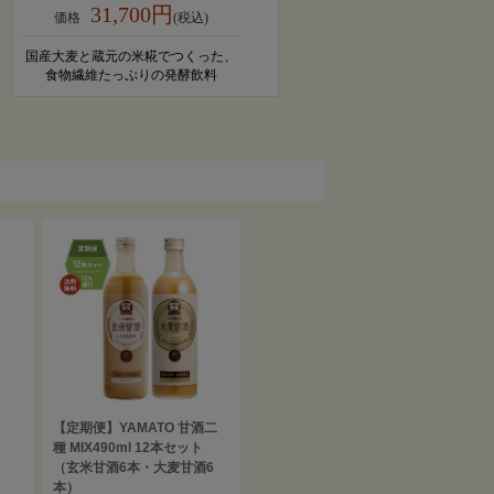
31,700円
価格
(税込)
国産大麦と蔵元の米糀でつくった、
食物繊維たっぷりの発酵飲料
【定期便】YAMATO 甘酒二
種 MIX490ml 12本セット
（玄米甘酒6本・大麦甘酒6
本）