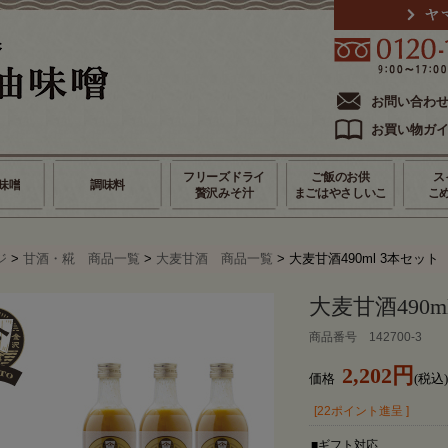
お問い合わ
お買い物ガ
フリーズドライ
ご飯のお供
ス
味噌
調味料
贅沢みそ汁
まごはやさしいこ
こ
ジ
>
甘酒・糀 商品一覧
>
大麦甘酒 商品一覧
> 大麦甘酒490ml 3本セット
大麦甘酒490m
商品番号 142700-3
2,202円
価格
(税込)
[22ポイント進呈 ]
■ギフト対応