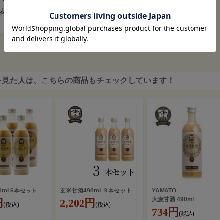
YAMATO
17,100円
価格
(税込)
麦甘酒 490ml
734円
(税込)
を見た人は、こちらの商品もチェックしています！
0ml 6本セット
玄米甘酒490ml ３本セット
YAMATO
大麦甘酒 490ml
円
2,202円
(税込)
(税込)
734円
(税込)