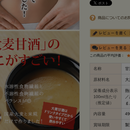
この商品の平均評価：
名称
甘
原材料名
大
栄養成分表示
熱
100ml当たり
／
（推定値）
ｇ
内容量
4
賞味期限
製