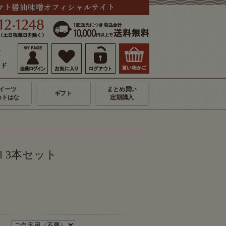
せ
イド
イーツ
まとめ買い
ギフト
めトはな
定期購入
l 3本セット