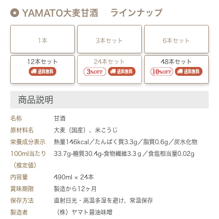
YAMATO大麦甘酒 ラインナップ
1本
3本セット
6本セット
12本セット
24本セット
48本セット
商品説明
名称
甘酒
原材料名
大麦（国産）、米こうじ
栄養成分表示
熱量146kcal／たんぱく質3.3g／脂質0.6g／炭水化物
100ml当たり
33.7g-糖質30.4g-食物繊維3.3ｇ／食塩相当量0.02g
（推定値）
内容量
490ml × 24本
賞味期限
製造から12ヶ月
保存方法
直射日光・高温多湿を避け、常温保存
製造者
（株）ヤマト醤油味噌