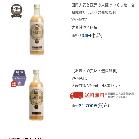
国産大麦と蔵元の米糀でつくった、食
物繊維たっぷりの発酵飲料
YAMATO
大麦甘酒 490ml
(税込)
価格
734円
【おまとめ買い・送料無料】
YAMATO
大麦甘酒490ml 48本セット
(税込)
価格
31,700円