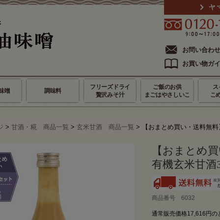
お問い合わ
お買い物ガ
フリーズドライ
ご飯のお供
ス
味噌
調味料
贅沢みそ汁
まごはやさしいこ
こ
ジ
>
甘酒・糀 商品一覧
>
玄米甘酒 商品一覧
> 【おまとめ買い・送料無料】Y
【おまとめ買
有機玄米甘酒3
商品番号 6032
通常販売価格17,616円