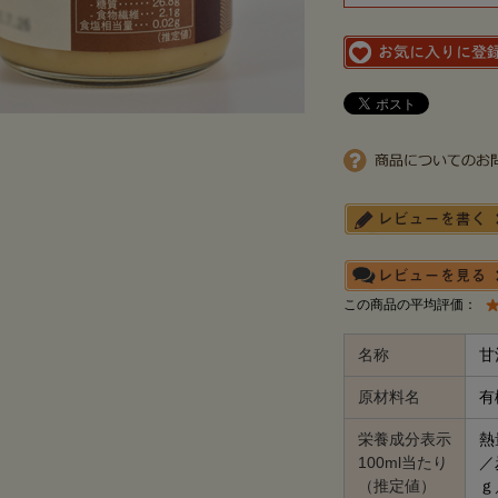
この商品の平均評価：
名称
甘
原材料名
有
栄養成分表示
熱
100ml当たり
／
（推定値）
ｇ