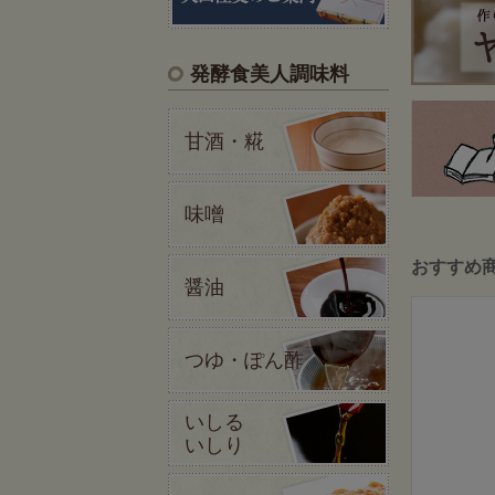
発酵食美人調味料
甘酒・糀
味噌
おすすめ
醤油
つゆ・ぽん酢
いしる
いしり