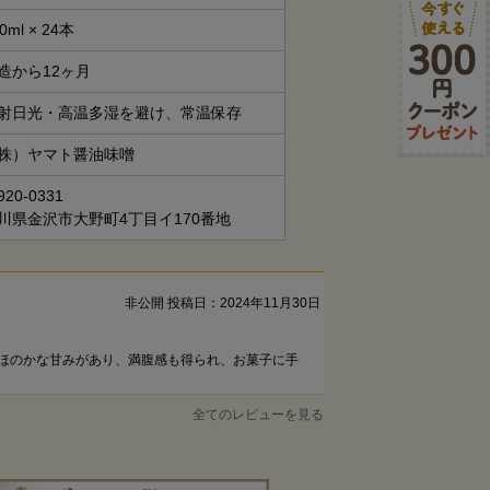
0ml × 24本
造から12ヶ月
射日光・高温多湿を避け、常温保存
株）ヤマト醤油味噌
20-0331
川県金沢市大野町4丁目イ170番地
非公開
投稿日：2024年11月30日
ほのかな甘みがあり、満腹感も得られ、お菓子に手
全てのレビューを見る