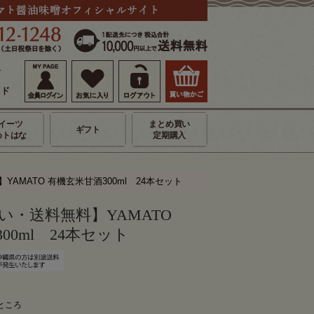
せ
イド
イーツ
まとめ買い
ギフト
めトはな
定期購入
AMATO 有機玄米甘酒300ml 24本セット
い・送料無料】YAMATO
00ml 24本セット
のところ