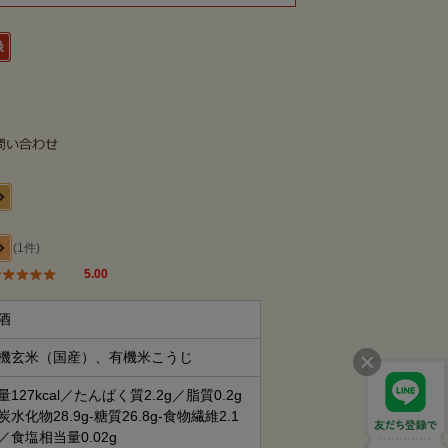
(1件)
5.00
酒
機玄米（国産）、有機米こうじ
量127kcal／たんぱく質2.2g／脂質0.2g
炭水化物28.9g-糖質26.8g-食物繊維2.1
／食塩相当量0.02g