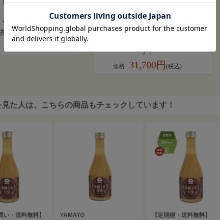
YAMATO
【おまとめ買い・送料無料】
玄米甘酒 300ml
YAMATO
有機玄米甘酒300ml 48本セ
734円
(税込)
ット
31,700円
価格
(税込)
を見た人は、こちらの商品もチェックしています！
買い・送料無料】
YAMATO
【定期便・送料無料】