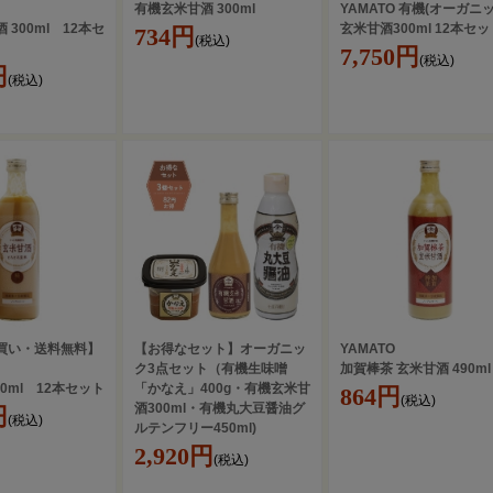
有機玄米甘酒 300ml
YAMATO 有機(オーガニッ
 300ml 12本セ
玄米甘酒300ml 12本セッ
734円
(税込)
7,750円
(税込)
円
(税込)
買い・送料無料】
【お得なセット】オーガニッ
YAMATO
ク3点セット（有機生味噌
加賀棒茶 玄米甘酒 490ml
90ml 12本セット
「かなえ」400g・有機玄米甘
864円
(税込)
酒300ml・有機丸大豆醤油グ
円
(税込)
ルテンフリー450ml)
2,920円
(税込)