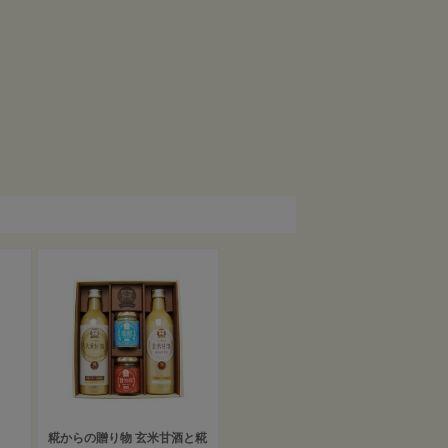
糀からの贈り物 玄米甘酒と糀