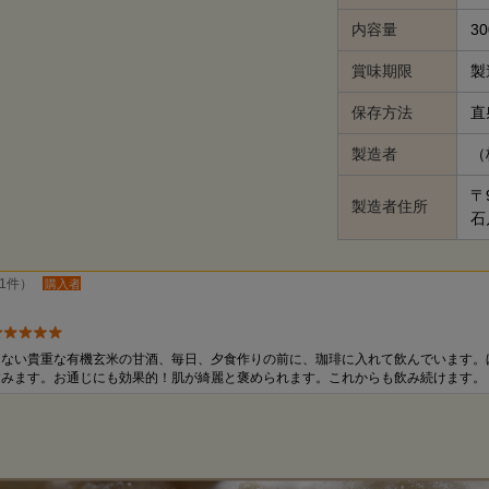
内容量
30
賞味期限
製
保存方法
直
製造者
（
〒9
製造者住所
石
1件）
購入者
えない貴重な有機玄米の甘酒、毎日、夕食作りの前に、珈琲に入れて飲んでいます。
すみます。お通じにも効果的！肌が綺麗と褒められます。これからも飲み続けます。