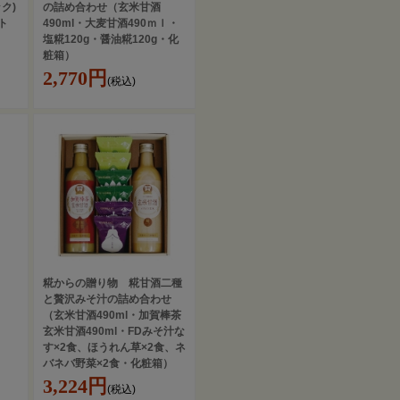
ク)
の詰め合わせ（玄米甘酒
ト
490ml・大麦甘酒490ｍｌ・
塩糀120g・醤油糀120g・化
粧箱）
2,770円
(税込)
糀からの贈り物 糀甘酒二種
と贅沢みそ汁の詰め合わせ
（玄米甘酒490ml・加賀棒茶
玄米甘酒490ml・FDみそ汁な
す×2食、ほうれん草×2食、ネ
バネバ野菜×2食・化粧箱）
3,224円
(税込)