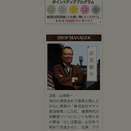
SHOP MANAGER
店長：山本晴一
地元の酒造会社で修業を積んだ
のちに家業の「株式会社ヤマト
醤油味噌」に入社。 修業時代の
吟醸酒づくりにヒントを得た生
の醤油「ひしほ醤油」を日本で
初めて完成させた。 以来、フラ