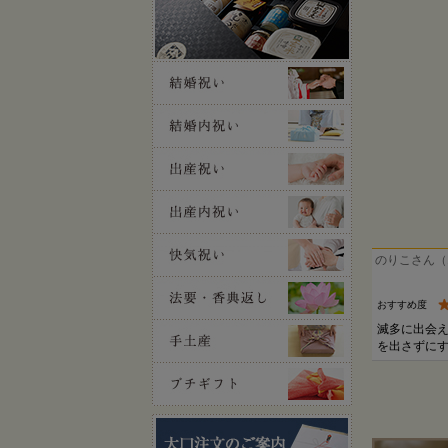
のりこさん（
おすすめ度
滅多に出会
を出さずに