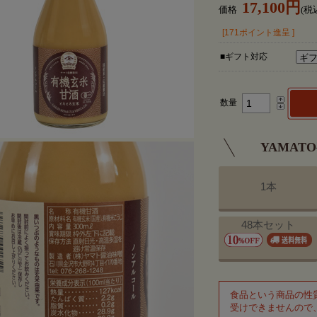
17,100円
価格
(税
[171ポイント進呈 ]
■ギフト対応
数量
YAMA
1本
48本セット
食品という商品の性
受けできませんので